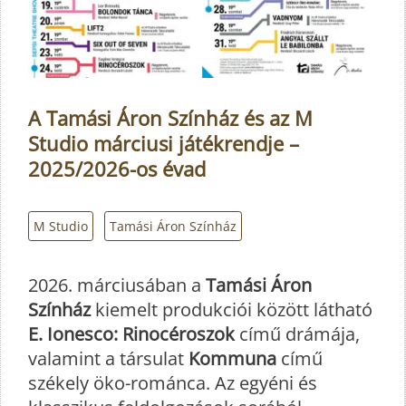
A Tamási Áron Színház és az M
Studio márciusi játékrendje –
2025/2026-os évad
M Studio
Tamási Áron Színház
2026. márciusában a
Tamási Áron
Színház
kiemelt produkciói között látható
E. Ionesco: Rinocéroszok
című drámája,
valamint a társulat
Kommuna
című
székely öko-románca. Az egyéni és