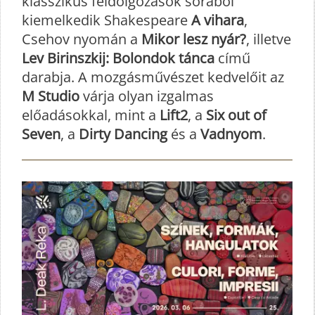
klasszikus feldolgozások sorából
kiemelkedik Shakespeare
A vihara
,
Csehov nyomán a
Mikor lesz nyár?
, illetve
Lev Birinszkij: Bolondok tánca
című
darabja. A mozgásművészet kedvelőit az
M Studio
várja olyan izgalmas
előadásokkal, mint a
Lift2
, a
Six out of
Seven
, a
Dirty Dancing
és a
Vadnyom
.