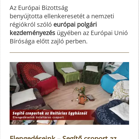
Az Európai Bizottság
benyújtotta
ellenkeresetét
a nemzeti
régiókról szóló
európai polgári
kezdeményezés
ügyében az Európai Unió
Bírósága előtt zajló perben.
Elengedéseink – Segítő csoport az