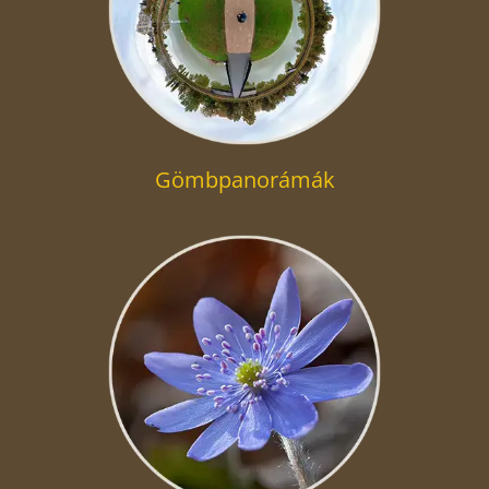
Gömbpanorámák