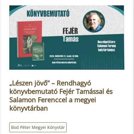
„Lészen jövő” – Rendhagyó
könyvbemutató Fejér Tamással és
Salamon Ferenccel a megyei
könyvtárban
Bod Péter Megyei Könyvtár