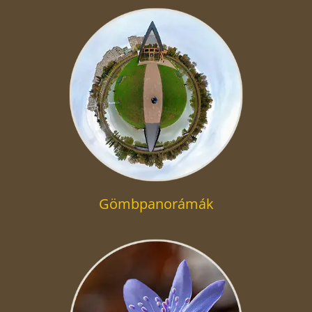
Gömbpanorámák