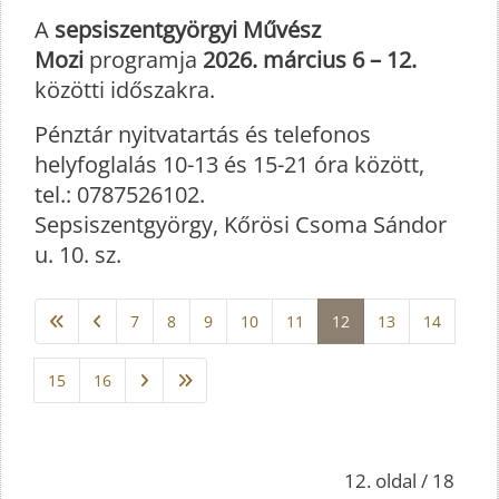
A
sepsiszentgyörgyi Művész
Mozi
programja
2026. március 6 – 12.
közötti időszakra.
Pénztár nyitvatartás és telefonos
helyfoglalás 10-13 és 15-21 óra között,
tel.: 0787526102.
Sepsiszentgyörgy, Kőrösi Csoma Sándor
u. 10. sz.
7
8
9
10
11
12
13
14
15
16
12. oldal / 18