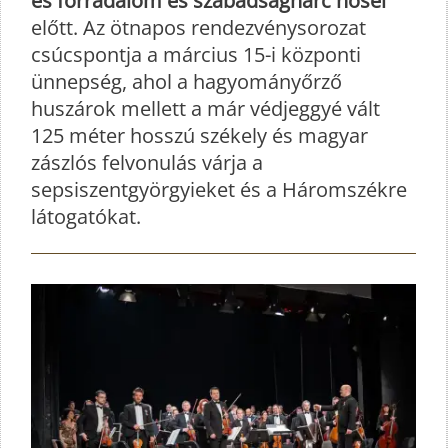
es forradalom és szabadságharc hősei
előtt. Az ötnapos rendezvénysorozat
csúcspontja a március 15-i központi
ünnepség, ahol a hagyományőrző
huszárok mellett a már védjeggyé vált
125 méter hosszú székely és magyar
zászlós felvonulás várja a
sepsiszentgyörgyieket és a Háromszékre
látogatókat.