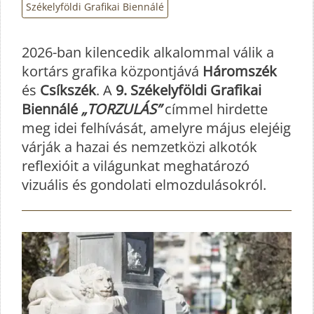
Székelyföldi Grafikai Biennálé
2026-ban kilencedik alkalommal válik a
kortárs grafika központjává
Háromszék
és
Csíkszék
. A
9. Székelyföldi Grafikai
Biennálé
„TORZULÁS”
címmel hirdette
meg idei felhívását, amelyre május elejéig
várják a hazai és nemzetközi alkotók
reflexióit a világunkat meghatározó
vizuális és gondolati elmozdulásokról.