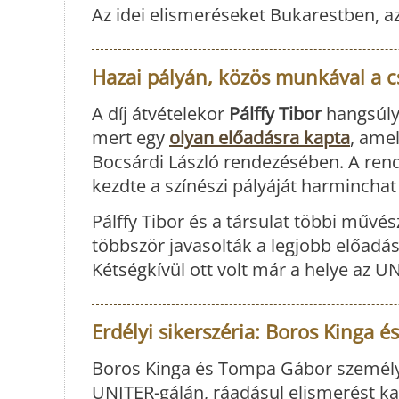
Az idei elismeréseket Bukarestben, a
Hazai pályán, közös munkával a c
A díj átvételekor
Pálffy Tibor
hangsúlyo
mert egy
olyan előadásra kapta
, amel
Bocsárdi László rendezésében. A rend
kezdte a színészi pályáját harminchat 
Pálffy Tibor és a társulat többi művés
többször javasolták a legjobb előadás
Kétségkívül ott volt már a helye az U
Erdélyi sikerszéria: Boros Kinga é
Boros Kinga és Tompa Gábor személyé
UNITER-gálán, ráadásul elismerést ka