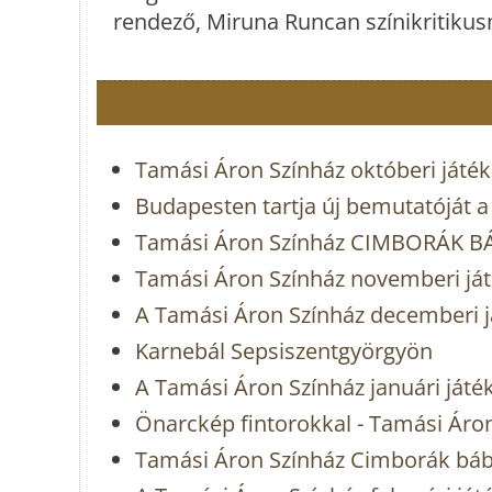
rendező, Miruna Runcan színikritikusn
Tamási Áron Színház októberi játé
Budapesten tartja új bemutatóját 
Tamási Áron Színház CIMBORÁK 
Tamási Áron Színház novemberi já
A Tamási Áron Színház decemberi j
Karnebál Sepsiszentgyörgyön
A Tamási Áron Színház januári játé
Önarckép fintorokkal - Tamási Áro
Tamási Áron Színház Cimborák báb