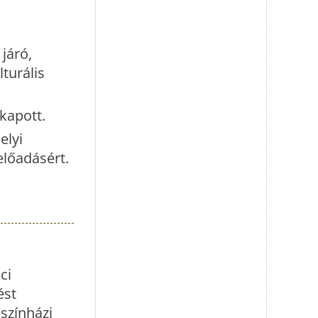
járó,
turális
 kapott.
elyi
előadásért.
ci
ést
 színházi