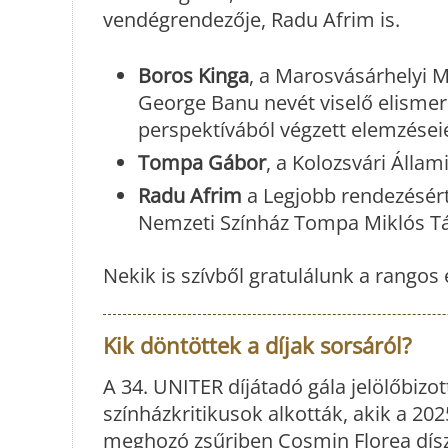
vendégrendezője, Radu Afrim is.
Boros Kinga
, a Marosvásárhelyi 
George Banu nevét viselő elismerés
perspektívából végzett elemzéseié
Tompa Gábor
, a Kolozsvári Álla
Radu Afrim
a Legjobb rendezésért 
Nemzeti Színház Tompa Miklós Tár
Nekik is szívből gratulálunk a rangos
Kik döntöttek a díjak sorsáról?
A 34. UNITER díjátadó gála jelölőbizo
színházkritikusok alkották, akik a 202
meghozó zsűriben Cosmin Florea díszle