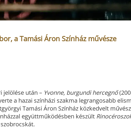
Tibor, a Tamási Áron Színház művésze
 jelölése után –
Yvonne, burgundi hercegnő
(200
yerte a hazai színházi szakma legrangosabb elism
ntgyörgyi Tamási Áron Színház közkedvelt művész
zínházzal együttműködésben készült
Rinocéroszo
a szobrocskát.