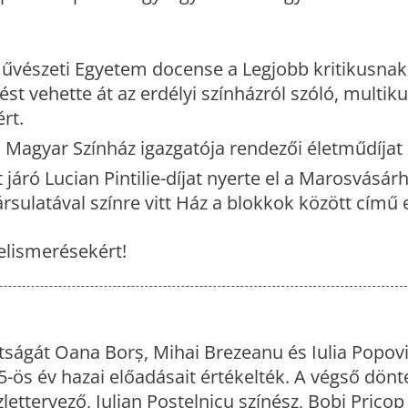
Művészeti Egyetem docense a Legjobb kritikusnak 
t vehette át az erdélyi színházról szóló, multikul
rt.
mi Magyar Színház igazgatója rendezői életműdíjat
járó Lucian Pintilie-díjat nyerte el a Marosvásárh
sulatával színre vitt Ház a blokkok között című 
 elismerésekért!
ttságát Oana Borș, Mihai Brezeanu és Iulia Popovi
5-ös év hazai előadásait értékelték. A végső dönt
ttervező, Iulian Postelnicu színész, Bobi Pricop