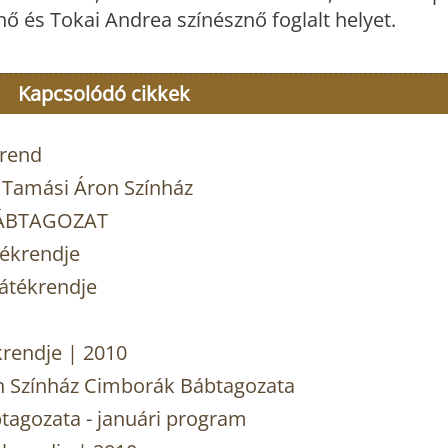
ő és Tokai Andrea színésznő foglalt helyet.
Kapcsolódó cikkek
krend
a Tamási Áron Színház
BÁBTAGOZAT
tékrendje
átékrendje
krendje | 2010
n Színház Cimborák Bábtagozata
tagozata - januári program