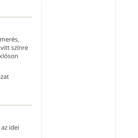
smerés,
vitt színre
iklóson
ázat
az idei