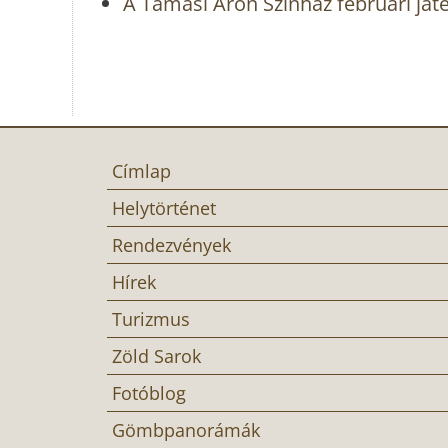
A Tamási Áron Színház februári ját
Címlap
Helytörténet
Rendezvények
Hírek
Turizmus
Zöld Sarok
Fotóblog
Gömbpanorámák