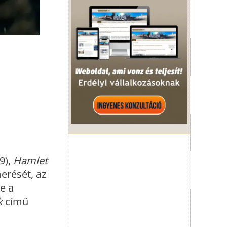
9),
Hamlet
erését, az
e a
k
című