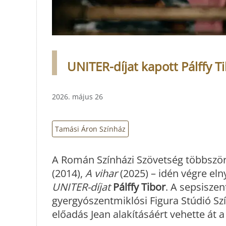
UNITER-díjat kapott Pálffy 
2026. május 26
Tamási Áron Színház
A Román Színházi Szövetség többszöri
(2014),
A vihar
(2025) – idén végre eln
UNITER-díjat
Pálffy Tibor
. A sepsisze
gyergyószentmiklósi Figura Stúdió S
előadás Jean alakításáért vehette át 