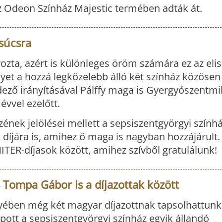
z Odeon Színház Majestic termében adták át.
súcsra
zta, azért is különleges öröm számára ez az eli
yet a hozzá legközelebb álló két színház közösen 
ező irányításával Pálffy maga is Gyergyószentm
évvel ezelőtt.
zének jelölései mellett a sepsiszentgyörgyi szính
 díjára is, amihez ő maga is nagyban hozzájárult.
NITER-díjasok között, amihez szívből gratulálunk!
s Tompa Gábor is a díjazottak között
ben még két magyar díjazottnak tapsolhattunk 
pott a sepsiszentgyörgyi színház egyik állandó