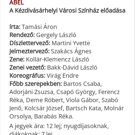
ÁBEL
A Kézdivásárhelyi Városi Színház előadása
írta:
Tamási Áron
Rendező:
Gergely László
Díszlettervező:
Martini Yvette
Jelmeztervező:
Szakács Ágnes
Zene:
Kollár-Klemencz László
Zenei vezető:
Bakk-Dávid László
Koreográfus:
Virág Endre
Főbb szerepekben:
Bartos Csaba,
Adorjáni Zsuzsa, Csapó György, Ferencz
Réka, Deme Róbert, Viola Gábor, Szabó
Jenő, Kolcsár József, Bartsch Kata, Molnár
Orsolya, Barabás Réka.
A jegyek ára: 12 lej; nyugdíjasoknak,
diákoknak: 7 lej.