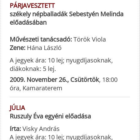
PÁRJAVESZTETT
székely népballadák Sebestyén Melinda
előadásában
Művészeti tanácsadó:
Török Viola
Zene:
Hána László
A jegyek ára: 10 lej; nyugdíjasoknak,
diákoknak: 5 lej.
2009. November 26., Csütörtök
, 18:00
óra, Kamaraterem
JÚLIA
Ruszuly Éva egyéni előadása
írta:
Visky András
A jegyek ára: 10 lej; nyugdíjasoknak,