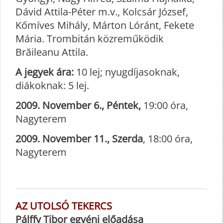
Dávid Attila-Péter m.v., Kolcsár József,
Kőmíves Mihály, Márton Lóránt, Fekete
Mária. Trombitán közreműködik
Brăileanu Attila.
A jegyek ára:
10 lej; nyugdíjasoknak,
diákoknak: 5 lej.
2009. November 6., Péntek,
19:00 óra,
Nagyterem
2009. November 11., Szerda
, 18:00 óra,
Nagyterem
AZ UTOLSÓ TEKERCS
Pálffy Tibor egyéni előadása