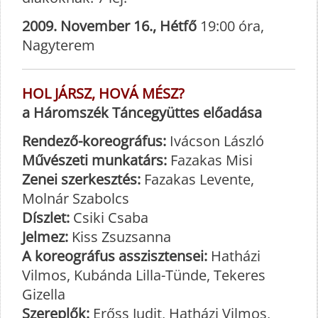
2009. November 16., Hétfő
19:00 óra,
Nagyterem
HOL JÁRSZ, HOVÁ MÉSZ?
a Háromszék Táncegyüttes előadása
Rendező-koreográfus:
Ivácson László
Művészeti munkatárs:
Fazakas Misi
Zenei szerkesztés:
Fazakas Levente,
Molnár Szabolcs
Díszlet:
Csiki Csaba
Jelmez:
Kiss Zsuzsanna
A koreográfus asszisztensei:
Hatházi
Vilmos, Kubánda Lilla-Tünde, Tekeres
Gizella
Szereplők:
Erőss Judit, Hatházi Vilmos,