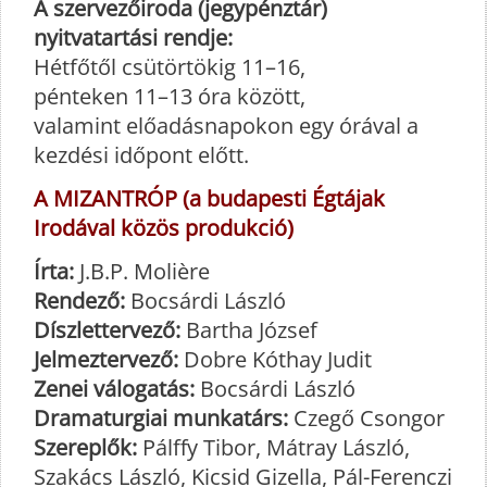
A szervezőiroda (jegypénztár)
nyitvatartási rendje:
Hétfőtől csütörtökig 11–16,
pénteken 11–13 óra között,
valamint előadásnapokon egy órával a
kezdési időpont előtt.
A MIZANTRÓP (a budapesti Égtájak
Irodával közös produkció)
Írta:
J.B.P. Molière
Rendező:
Bocsárdi László
Díszlettervező:
Bartha József
Jelmeztervező:
Dobre Kóthay Judit
Zenei válogatás:
Bocsárdi László
Dramaturgiai munkatárs:
Czegő Csongor
Szereplők:
Pálffy Tibor, Mátray László,
Szakács László, Kicsid Gizella, Pál-Ferenczi