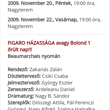
2009. November 20., Péntek,
19:00 óra,
Nagyterem
2009. November
22., Vasárnap,
19:00 óra,
Nagyterem
FIGARO HÁZASSÁGA avagy Bolond 1
őrült nap!!!
Beaumarchais nyomán
Rendező:
Zakariás Zalán
Díszlettervező:
Csiki Csaba
Jelmeztervező:
György Eszter
Zeneszerző:
Ardeleanu Daniel
Dramaturg:
Nagy B. Sándor
Szereplők:
Diószegi Attila, Pál-Ferenczi
Gyöngyi, Nagy Alfréd, Szalma Hajnalka,