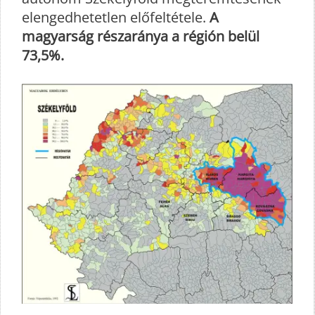
elengedhetetlen előfeltétele.
A
magyarság részaránya a régión belül
73,5%.