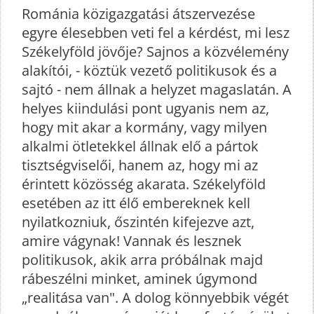
Románia közigazgatási átszervezése
egyre élesebben veti fel a kérdést, mi lesz
Székelyföld jövője? Sajnos a közvélemény
alakítói, - köztük vezető politikusok és a
sajtó - nem állnak a helyzet magaslatán. A
helyes kiindulási pont ugyanis nem az,
hogy mit akar a kormány, vagy milyen
alkalmi ötletekkel állnak elő a pártok
tisztségviselői, hanem az, hogy mi az
érintett közösség akarata. Székelyföld
esetében az itt élő embereknek kell
nyilatkozniuk, őszintén kifejezve azt,
amire vágynak! Vannak és lesznek
politikusok, akik arra próbálnak majd
rábeszélni minket, aminek úgymond
„realitása van". A dolog könnyebbik végét