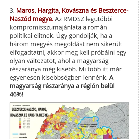
3.
Maros, Hargita, Kovászna és Beszterce-
Naszód megye.
Az RMDSZ legutóbbi
kompromisszumajánlata a román
politikai elitnek. Úgy gondolják, ha a
három megyés megoldást nem sikerült
elfogadtatni, akkor meg kell próbálni egy
olyan változatot, ahol a magyarság
részaránya még kisebb. Mi több itt már
egyenesen kisebbségben lennénk.
A
magyarság részaránya a régión belül
46%!