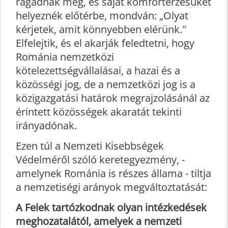
ragadnák meg, és saját komfortérzésüket
helyeznék előtérbe, mondván: „Olyat
kérjetek, amit könnyebben elérünk."
Elfelejtik, és el akarják feledtetni, hogy
Románia nemzetközi
kötelezettségvállalásai, a hazai és a
közösségi jog, de a nemzetközi jog is a
közigazgatási határok megrajzolásánál az
érintett közösségek akaratát tekinti
irányadónak.
Ezen túl a Nemzeti Kisebbségek
Védelméről szóló keretegyezmény, -
amelynek Románia is részes állama - tiltja
a nemzetiségi arányok megváltoztatását:
A Felek tartózkodnak olyan intézkedések
meghozatalától, amelyek a nemzeti