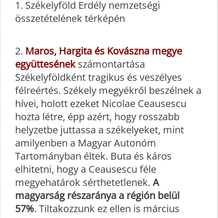
1. Székelyföld Erdély nemzetségi
összetételének térképén
2.
Maros, Hargita és Kovászna megye
együttesének
számontartása
Székelyföldként tragikus és veszélyes
félreértés. Székely megyékről beszélnek a
hívei, holott ezeket Nicolae Ceausescu
hozta létre, épp azért, hogy rosszabb
helyzetbe juttassa a székelyeket, mint
amilyenben a Magyar Autonóm
Tartományban éltek. Buta és káros
elhitetni, hogy a Ceausescu féle
megyehatárok sérthetetlenek.
A
magyarság részaránya a régión belül
57%
. Tiltakozzunk ez ellen is március