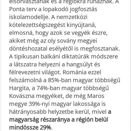
elsorvasztanák és a régiókra ruháznák. A
Ponta terv a lopakodó jogfosztás
iskolamodellje. A nemzetközi
kötelezettségszegést kinyújtaná,
elmosná, hogy azok se vegyék észre,
akiket még az oly sovány megyei
döntéshozatal esélyétől is megfosztanak.
A tipikusan balkáni diktatúrák módszere
a látszatra helyezni a hangsúlyt és
félrevezetni világot. Románia ezzel
felszámolná a 85%-ban magyar többségű
Hargita, a 74%-ban magyar többségű
Kovászna megyéket, de még Maros
megye 39%-nyi magyar lakossága is
hátrányosabb helyzetbe kerül, mivel
a
magyarság részaránya a régión belül
mindössze 29%
.