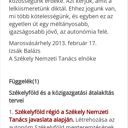
közösségünk érdeke. Azt kérjük, amit a
lelkiismeretünk diktál. Ehhez jogunk van,
mi több kötelességünk, és egyben ez az
egyetlen út egy méltányosabb,
igazságosabb jövő, az autonómia felé.
Marosvásárhely 2013. február 17.
Izsák Balázs
A Székely Nemzeti Tanács elnöke
Függelék(1)
Székelyföld és a közigazgatási átalakítás
tervei
1.
Székelyföld régió a Székely Nemzeti
Tanács javaslata alapján.
Létrehozása az
autonóm Székelyföld megteremtésének