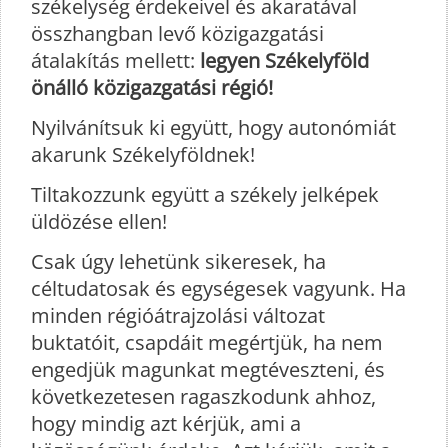
székelység érdekeivel és akaratával
összhangban levő közigazgatási
átalakítás mellett:
legyen Székelyföld
önálló közigazgatási régió!
Nyilvánítsuk ki együtt, hogy autonómiát
akarunk Székelyföldnek!
Tiltakozzunk együtt a székely jelképek
üldözése ellen!
Csak úgy lehetünk sikeresek, ha
céltudatosak és egységesek vagyunk. Ha
minden régióátrajzolási változat
buktatóit, csapdáit megértjük, ha nem
engedjük magunkat megtéveszteni, és
következetesen ragaszkodunk ahhoz,
hogy mindig azt kérjük, ami a