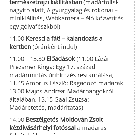
természetrajzi kiállításban
(madártollak
nagyító alatt, A gyurgyalag és rokonai –
minikiállítás, Webkamera – élő közvetítés
egy gólyafészkből)
11.00
Keresd a fát! – kalandozás a
kertben
(óránként indul)
11.00 – 13.30
Előadások
(11.00 Lázár-
Prezsmer Kinga: Egy 17. századi
madármintás úrihímzés restaurálása,
11.45 Ambrus László: Ragadozó madarak,
13.00 Majos Andrea: Madárhangokról
általában, 13.15 Gaál Zsuzsa:
Madáretetés, madáritatás)
14.00
Beszélgetés Moldován Zsolt
kézdivásárhelyi fotóssal
a madaras