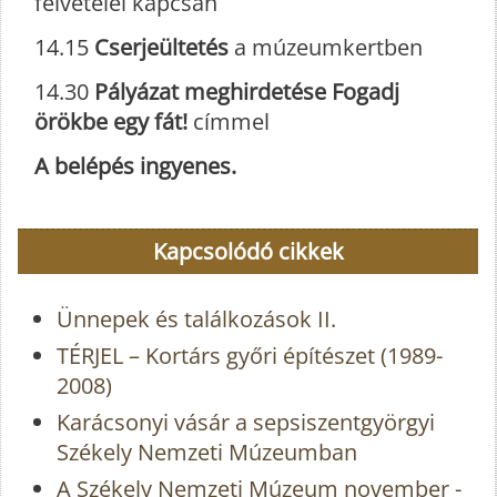
felvételei kapcsán
14.15
Cserjeültetés
a múzeumkertben
14.30
Pályázat meghirdetése Fogadj
örökbe egy fát!
címmel
A belépés ingyenes.
Kapcsolódó cikkek
Ünnepek és találkozások II.
TÉRJEL – Kortárs győri építészet (1989-
2008)
Karácsonyi vásár a sepsiszentgyörgyi
Székely Nemzeti Múzeumban
A Székely Nemzeti Múzeum november -