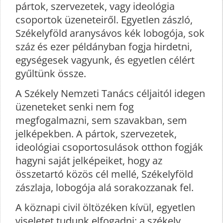
pártok, szervezetek, vagy ideológia
csoportok üzeneteiről. Egyetlen zászló,
Székelyföld aranysávos kék lobogója, sok
száz és ezer példányban fogja hirdetni,
egységesek vagyunk, és egyetlen célért
gyűltünk össze.
A Székely Nemzeti Tanács céljaitól idegen
üzeneteket senki nem fog
megfogalmazni, sem szavakban, sem
jelképekben. A pártok, szervezetek,
ideológiai csoportosulások otthon fogják
hagyni saját jelképeiket, hogy az
összetartó közös cél mellé, Székelyföld
zászlaja, lobogója alá sorakozzanak fel.
A köznapi civil öltözéken kívül, egyetlen
viseletet tudunk elfogadni: a székely