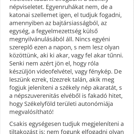
népviseletet. Egyenruhákat nem, de a
katonai szellemet igen, el tudjuk fogadni,
amennyiben az bajtársiasságból, az
egység, a fegyelmezettség külső
megnyilvánulásából áll. Nincs egyéni
szereplő ezen a napon, s nem lesz olyan
közöttünk, aki ki akar, vagy fel akar tűnni.
Senki nem azért jön el, hogy róla
készüljön videofelvétel, vagy fénykép. De
leszünk ezrek, tízezrek talán, akik meg
fogjuk jeleníteni a székely nép akaratát, s
a népszuverenitás elvéből is fakadó hitet,
hogy Székelyföld területi autonómiája
megvalósítható!
Csakis egységesen tudjuk megjeleníteni a
tiltakozást is: nem fogunk elfogadni olyan