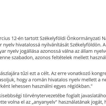
cius 12-én tartott Székelyföldi Önkormányzati N
elv hivatalossá nyilvánítását Székelyföldön. A 
yar nyelv jogállása azonossá válna az állam nyelv
enne szabadon, azonos feltételek mellett haszná
szlajára tűzi ezt a célt. Az erre vonatkozó kongr
oljuk, hogy a román hivatalos nyelv mellett a n
vként lehessen használni egyes régiókban."
isebbségi törvénytervezetébe foglalt javaslatáho
e volna el az „anyanyelv" használatának jogát, h