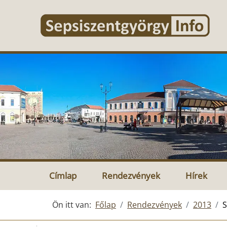
Címlap
Rendezvények
Hírek
Ön itt van:
Főlap
Rendezvények
2013
S