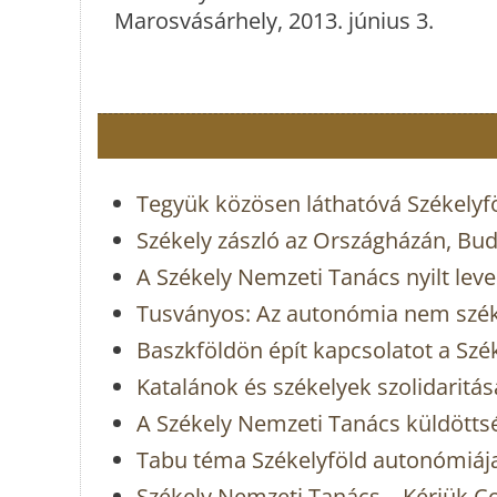
Marosvásárhely, 2013. június 3.
Tegyük közösen láthatóvá Székelyföl
Székely zászló az Országházán, Bu
A Székely Nemzeti Tanács nyilt leve
Tusványos: Az autonómia nem szék
Baszkföldön épít kapcsolatot a Sz
Katalánok és székelyek szolidaritás
A Székely Nemzeti Tanács küldötts
Tabu téma Székelyföld autonómiáj
Székely Nemzeti Tanács – Kérjük C