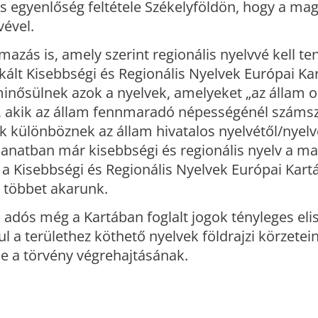
es egyenlőség feltétele Székelyföldön, hogy a ma
vével.
azás is, amely szerint regionális nyelvvé kell ten
kált Kisebbségi és Regionális Nyelvek Európai Kar
minősülnek azok a nyelvek, amelyeket „az állam o
 akik az állam fennmaradó népességénél száms
 különböznek az állam hivatalos nyelvétől/nyelve
lanatban már kisebbségi és regionális nyelv a ma
et a Kisebbségi és Regionális Nyelvek Európai Kar
t többet akarunk.
 adós még a Kartában foglalt jogok tényleges eli
ul a területhez köthető nyelvek földrajzi körzetei
le a törvény végrehajtásának.