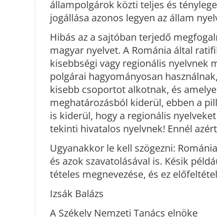
állampolgárok közti teljes és tényleg
jogállása azonos legyen az állam nyel
Hibás az a sajtóban terjedő megfogalm
magyar nyelvet. A Románia által ratifi
kisebbségi vagy regionális nyelvnek 
polgárai hagyományosan használnak,
kisebb csoportot alkotnak, és amelyek
meghatározásból kiderül, ebben a pil
is kiderül, hogy a regionális nyelvek
tekinti hivatalos nyelvnek! Ennél azér
Ugyanakkor le kell szögezni: Románia
és azok szavatolásával is. Késik példá
tételes megnevezése, és ez előfeltéte
Izsák Balázs
A Székely Nemzeti Tanács elnöke