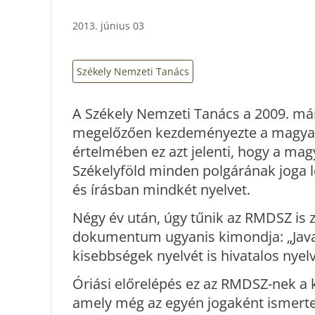
2013. június 03
Székely Nemzeti Tanács
A Székely Nemzeti Tanács a 2009. már
megelőzően kezdeményezte a magyar ny
értelmében ez azt jelenti, hogy a mag
Székelyföld minden polgárának joga l
és írásban mindkét nyelvet.
Négy év után, úgy tűnik az RMDSZ is zá
dokumentum ugyanis kimondja: „Javas
kisebbségek nyelvét is hivatalos nyel
Óriási előrelépés ez az RMDSZ-nek a k
amely még az egyén jogaként ismertett