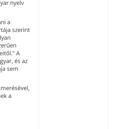
gyar nyelv
ni a
tája szerint
lyan
zerűen
itől." A
gyar, és az
tája sem
smerésével,
nek a