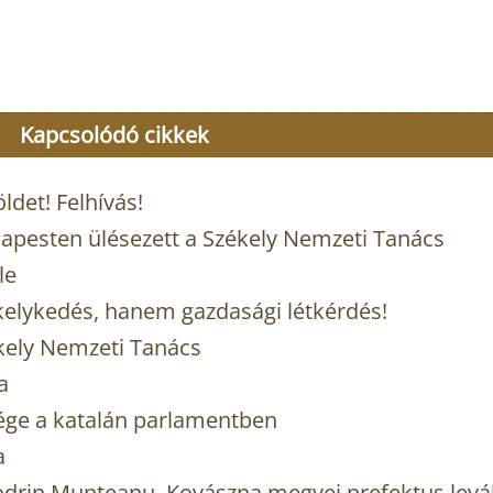
Kapcsolódó cikkek
det! Felhívás!
dapesten ülésezett a Székely Nemzeti Tanács
le
elykedés, hanem gazdasági létkérdés!
ékely Nemzeti Tanács
a
ége a katalán parlamentben
a
odrin Munteanu, Kovászna megyei prefektus levá