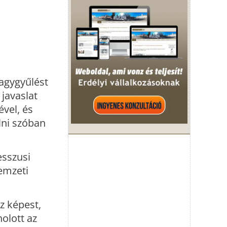
agygyűlést
javaslat
ével, és
lni szóban
esszusi
emzeti
z képest,
olott az