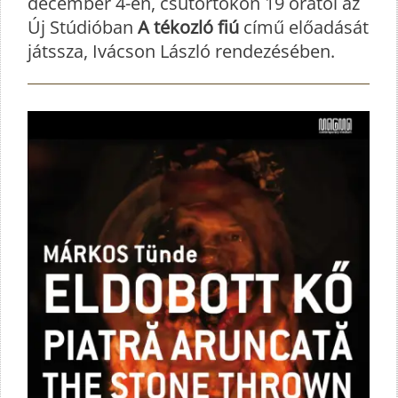
december 4-én, csütörtökön 19 órától az
Új Stúdióban
A tékozló fiú
című előadását
játssza, Ivácson László rendezésében.