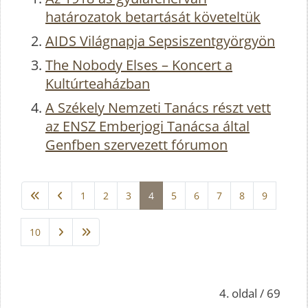
határozatok betartását követeltük
AIDS Világnapja Sepsiszentgyörgyön
The Nobody Elses – Koncert a
Kultúrteaházban
A Székely Nemzeti Tanács részt vett
az ENSZ Emberjogi Tanácsa által
Genfben szervezett fórumon
1
2
3
4
5
6
7
8
9
10
4. oldal / 69