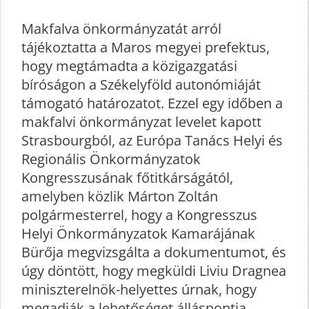
Makfalva önkormányzatát arról
tájékoztatta a Maros megyei prefektus,
hogy megtámadta a közigazgatási
bíróságon a Székelyföld autonómiáját
támogató határozatot. Ezzel egy időben a
makfalvi önkormányzat levelet kapott
Strasbourgból, az Európa Tanács Helyi és
Regionális Önkormányzatok
Kongresszusának főtitkárságától,
amelyben közlik Márton Zoltán
polgármesterrel, hogy a Kongresszus
Helyi Önkormányzatok Kamarájának
Bürőja megvizsgálta a dokumentumot, és
úgy döntött, hogy megküldi Liviu Dragnea
miniszterelnök-helyettes úrnak, hogy
megadják a lehetőséget álláspontja