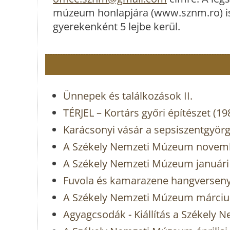
múzeum honlapjára (www.sznm.ro) is fe
gyerekenként 5 lejbe kerül.
Ünnepek és találkozások II.
TÉRJEL – Kortárs győri építészet (1
Karácsonyi vásár a sepsiszentgyö
A Székely Nemzeti Múzeum novembe
A Székely Nemzeti Múzeum januári k
Fuvola és kamarazene hangversen
A Székely Nemzeti Múzeum márciu
Agyagcsodák - Kiállítás a Székel