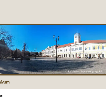
hívum
an