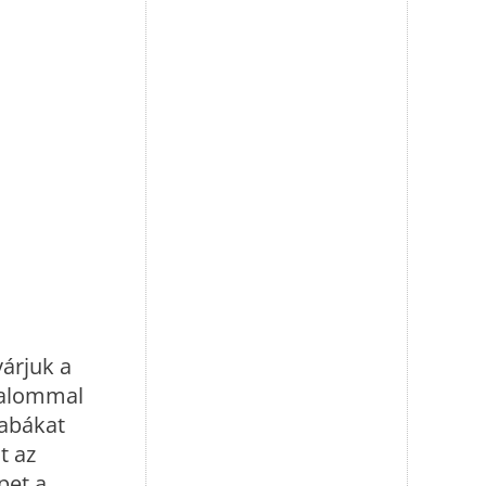
árjuk a
kalommal
babákat
t az
pet a