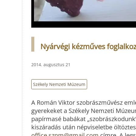
Nyárvégi kézműves foglalk
2014. augusztus 21
Székely Nemzeti Múzeum
A Román Viktor szobrászművész emlék
gyerekeket a Székely Nemzeti Múzeum
papírmasé babákat „szobrászkodunk”. 
kiszáradás után népviseletbe öltöztes
office.sznm@gmail.com
címre. A legs