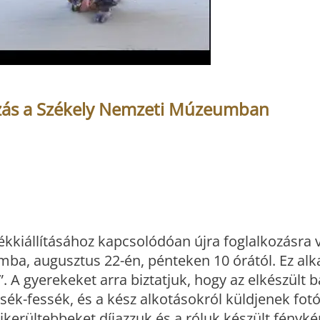
ozás a Székely Nemzeti Múzeumban
kiállításához kapcsolódóan újra foglalkozásra v
ba, augusztus 22-én, pénteken 10 órától. Ez al
A gyerekeket arra biztatjuk, hogy az elkészült 
sék-fessék, és a kész alkotásokról küldjenek fotó
ikerültebbeket díjazzuk és a róluk készült fényké