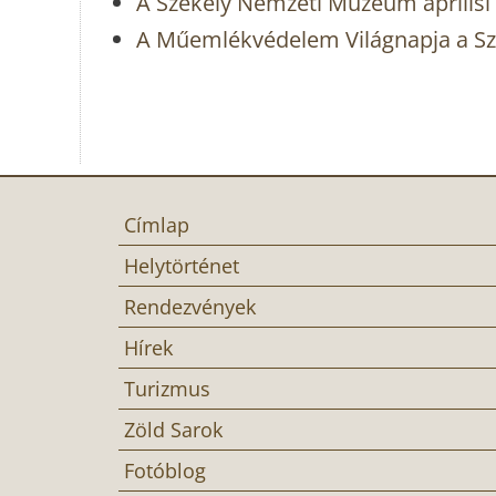
A Székely Nemzeti Múzeum áprilisi
A Műemlékvédelem Világnapja a S
Címlap
Helytörténet
Rendezvények
Hírek
Turizmus
Zöld Sarok
Fotóblog