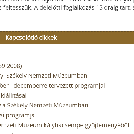
ltesszük. A délelőtti foglalkozás 13 óráig tart,
Kapcsolódó cikkek
989-2008)
rgyi Székely Nemzeti Múzeumban
r - decemberre tervezett programjai
iállításai
y a Székely Nemzeti Múzeumban
si programja
y Nemzeti Múzeum kályhacsempe gyűjteményéből