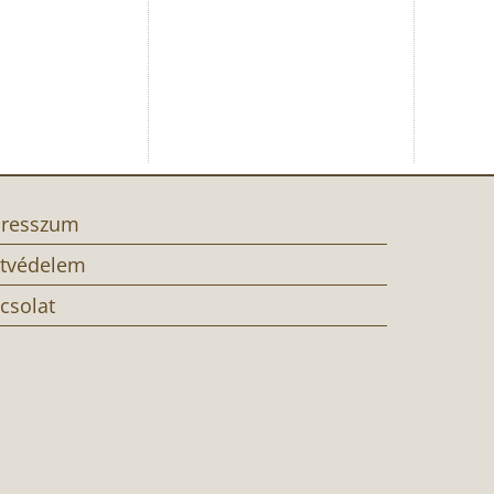
resszum
tvédelem
csolat