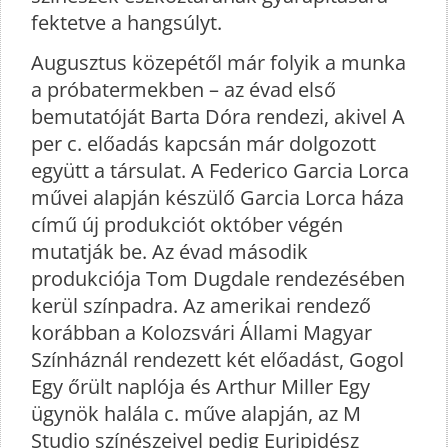
fektetve a hangsúlyt.
Augusztus közepétől már folyik a munka
a próbatermekben – az évad első
bemutatóját Barta Dóra rendezi, akivel A
per c. előadás kapcsán már dolgozott
együtt a társulat. A Federico Garcia Lorca
művei alapján készülő Garcia Lorca háza
című új produkciót október végén
mutatják be. Az évad második
produkciója Tom Dugdale rendezésében
kerül színpadra. Az amerikai rendező
korábban a Kolozsvári Állami Magyar
Színháznál rendezett két előadást, Gogol
Egy őrült naplója és Arthur Miller Egy
ügynök halála c. műve alapján, az M
Studio színészeivel pedig Euripidész