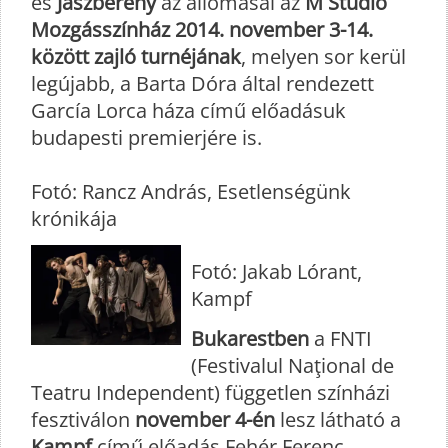
és
Jászberény
az állomásai az
M Studio
Mozgásszínház 2014. november 3-14.
között zajló turnéjának
, melyen sor kerül
legújabb, a Barta Dóra által rendezett
García Lorca háza című előadásuk
budapesti premierjére is.
Fotó: Rancz András, Esetlenségünk
krónikája
Fotó: Jakab Lórant,
Kampf
Bukarestben
a FNTI
(Festivalul Naţional de
Teatru Independent) független színházi
fesztiválon
november 4-én
lesz látható a
Kampf
című előadás Fehér Ferenc