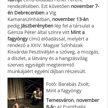
rendezésében. Ezt követően
november 7-
én Debrecenben
a Víg
Kamaraszínházban,
november 13-án
pedig
Jászberényben
lép fel a társulat a
Gemza Péter által színre vitt
Mint a
fagyöngy
című előadással, melyért a
rendező a XXIV. Magyar Színházak
Kisvárdai Fesztiválján a szöveg, a mozgás,
a díszlet, a látvány és a hangzásvilág
szerves egységét megteremtő
munkájáért egyéni díjban részesült.
Fotó: Barabás Zsolt,
Mint a fagyöngy
Temesváron
,
november
8-á
n az Eurothalia