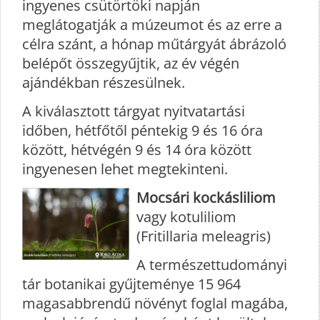
ingyenes csütörtöki napján
meglátogatják a múzeumot és az erre a
célra szánt, a hónap műtárgyát ábrázoló
belépőt összegyűjtik, az év végén
ajándékban részesülnek.
A kiválasztott tárgyat nyitvatartási
időben, hétfőtől péntekig 9 és 16 óra
között, hétvégén 9 és 14 óra között
ingyenesen lehet megtekinteni.
Mocsári kockásliliom
vagy kotuliliom
(Fritillaria meleagris)
A természettudományi
tár botanikai gyűjteménye 15 964
magasabbrendű növényt foglal magába,