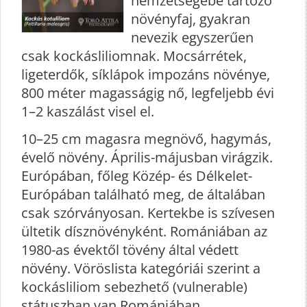
nemzetségébe tartozó
növényfaj, gyakran
nevezik egyszerűen
csak kockásliliomnak. Mocsárrétek,
ligeterdők, síklápok impozáns növénye,
800 méter magasságig nő, legfeljebb évi
1–2 kaszálást visel el.
10–25 cm magasra megnövő, hagymás,
évelő növény. Április-májusban virágzik.
Európában, főleg Közép- és Délkelet-
Európában található meg, de általában
csak szórványosan. Kertekbe is szívesen
ültetik dísznövényként. Romániában az
1980-as évektől tövény által védett
növény. Vöröslista kategóriái szerint a
kockásliliom sebezhető (vulnerable)
státuszban van Romániában.