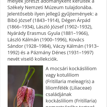
melyek jórészt adományként kerültek a
Székely Nemzeti Múzeum tulajdonába.
Jelentősebb ilyen jellegű gyűjtemények: a
Bibó József (1843–1914), Dégen Árpád
(1866–1934), László József (1902–1932),
Nyárády Erasmus Gyula (1881–1966),
László Kálmán (1900–1996), Kovács
Sándor (1928–1984), Váczy Kálmán (1913–
1992) és a Pázmány Dénes (1931–1997)
nevét viselő kollekciók.
A mocsári kockásliliom
vagy kotuliliom
(Fritillaria meleagris) a
liliomfélék (Liliaceae)
családjának
kockásliliom (Fritillaria)