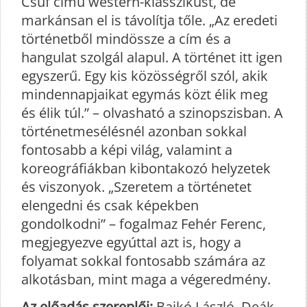
Csúf című western-klasszikust, de
markánsan el is távolítja tőle. „Az eredeti
történetből mindössze a cím és a
hangulat szolgál alapul. A történet itt igen
egyszerű. Egy kis közösségről szól, akik
mindennapjaikat egymás közt élik meg
és élik túl.” – olvasható a szinopszisban. A
történetmesélésnél azonban sokkal
fontosabb a képi világ, valamint a
koreográfiákban kibontakozó helyzetek
és viszonyok. „Szeretem a történetet
elengedni és csak képekben
gondolkodni” – fogalmaz Fehér Ferenc,
megjegyezve egyúttal azt is, hogy a
folyamat sokkal fontosabb számára az
alkotásban, mint maga a végeredmény.
Az előadás szereplői:
Bajkó László, Deák