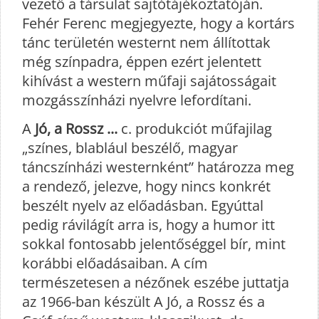
vezető a társulat sajtótájékoztatóján.
Fehér Ferenc megjegyezte, hogy a kortárs
tánc területén westernt nem állítottak
még színpadra, éppen ezért jelentett
kihívást a western műfaji sajátosságait
mozgásszínházi nyelvre lefordítani.
A
Jó, a Rossz ...
c. produkciót műfajilag
„színes, blablául beszélő, magyar
táncszínházi westernként” határozza meg
a rendező, jelezve, hogy nincs konkrét
beszélt nyelv az előadásban. Egyúttal
pedig rávilágít arra is, hogy a humor itt
sokkal fontosabb jelentőséggel bír, mint
korábbi előadásaiban. A cím
természetesen a nézőnek eszébe juttatja
az 1966-ban készült A Jó, a Rossz és a