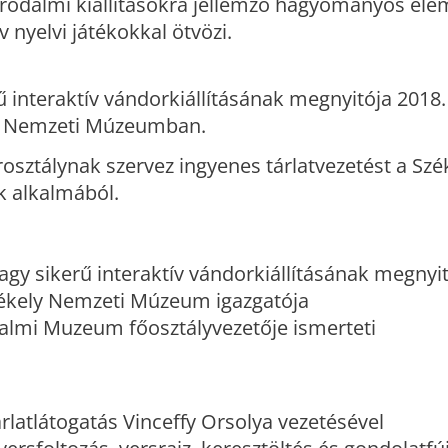
az irodalmi kiállításokra jellemző hagyományos el
nyelvi játékokkal ötvözi.
interaktív vándorkiállításának megnyitója 2018. á
ly Nemzeti Múzeumban.
sztálynak szervez ingyenes tárlatvezetést a Szé
 alkalmából.
agy sikerű interaktív vándorkiállításának megnyi
zékely Nemzeti Múzeum igazgatója
odalmi Muzeum főosztályvezetője ismerteti
tárlatlátogatás Vinceffy Orsolya vezetésével