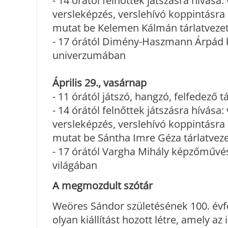
- 14 órától felnőttek játszásra hívása:
versleképzés, verslehívó koppintásr
mutat be Kelemen Kálmán tárlatveze
- 17 órától Dimény-Haszmann Árpád kö
univerzumában
Április 29., vasárnap
- 11 órától játszó, hangzó, felfedező 
- 14 órától felnőttek játszásra hívása:
versleképzés, verslehívó koppintásr
mutat be Sántha Imre Géza tárlatvez
- 17 órától Vargha Mihály képzőművé
világában
A megmozdult szótár
Weöres Sándor születésének 100. évf
olyan kiállítást hozott létre, amely 