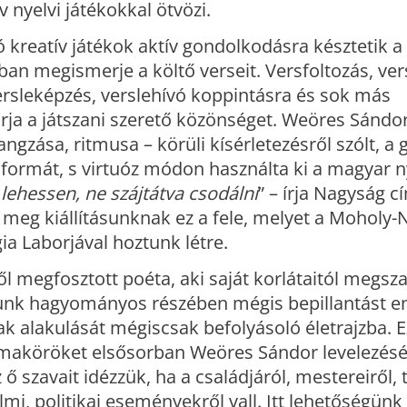
nyelvi játékokkal ötvözi.
kreatív játékok aktív gondolkodásra késztetik a 
ban megismerje a költő verseit. Versfoltozás, vers
versleképzés, verslehívó koppintásra és sok más
rja a játszani szerető közönséget. Weöres Sándo
angzása, ritmusa – körüli kísérletezésről szólt, a
 formát, s virtuóz módon használta ki a magyar n
ehessen, ne szájtátva csodálni
” – írja Nagyság c
 meg kiállításunknak ez a fele, melyet a Moholy-
a Laborjával hoztunk létre.
l megfosztott poéta, aki saját korlátaitól megsz
ításunk hagyományos részében mégis bepillantást 
k alakulását mégiscsak befolyásoló életrajzba. E
émaköröket elsősorban Weöres Sándor levelezésé
ő szavait idézzük, ha a családjáról, mestereiről, t
elmi, politikai eseményekről vall. Itt lehetőségünk 