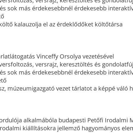
 versfoltozás, versrajz, keresztöltés és gondolatfú
a és sok más érdekesebbnél érdekesebb interaktí
tő
ltő kalauzolja el az érdeklődőket költőtársa
tárlatlátogatás Vinceffy Orsolya vezetésével
 versfoltozás, versrajz, keresztöltés és gondolatfú
a és sok más érdekesebbnél érdekesebb interaktí
ető
sz, múzeumigazgató vezet tárlatot a képpé váló 
ordulója alkalmábóla budapesti Petőfi Irodalm
az irodalmi kiállításokra jellemző hagyományos el