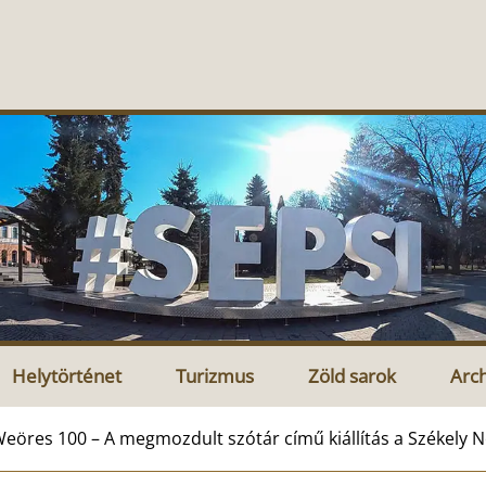
Helytörténet
Turizmus
Zöld sarok
Arc
eöres 100 – A megmozdult szótár című kiállítás a Székel