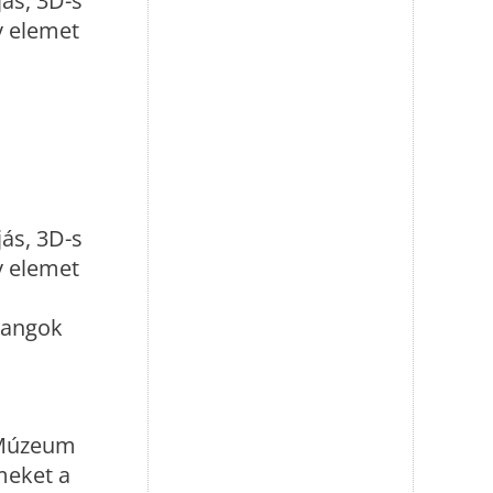
jás, 3D-s
v elemet
jás, 3D-s
v elemet
hangok
i Múzeum
emeket a