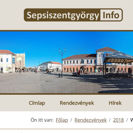
Címlap
Rendezvények
Hírek
Ön itt van:
Főlap
Rendezvények
2018
W