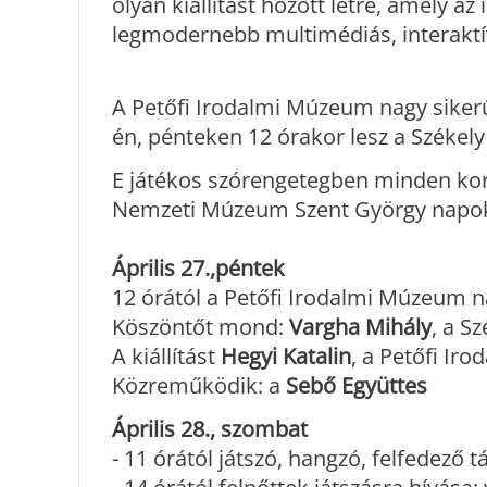
olyan kiállítást hozott létre, amely 
legmodernebb multimédiás, interaktív 
A Petőfi Irodalmi Múzeum nagy sikerű 
én, pénteken 12 órakor lesz a Széke
E játékos szórengetegben minden koro
Nemzeti Múzeum Szent György napok
Április 27.,péntek
12 órától a Petőfi Irodalmi Múzeum n
Köszöntőt mond:
Vargha Mihály
, a S
A kiállítást
Hegyi Katalin
, a Petőfi Ir
Közreműködik: a
Sebő Együttes
Április 28., szombat
- 11 órától játszó, hangzó, felfedező 