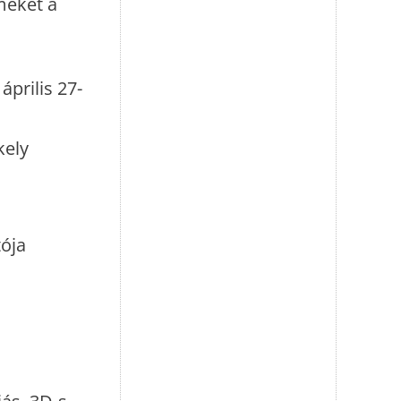
emeket a
prilis 27-
kely
tója