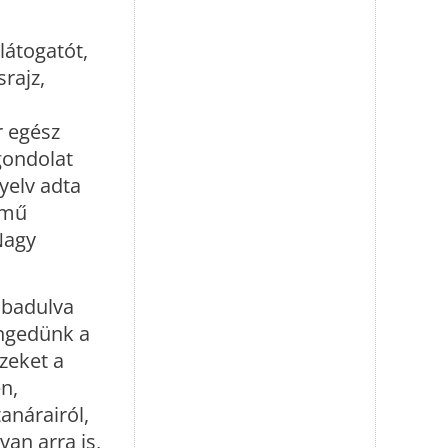
látogatót,
rajz,
r egész
 gondolat
yelv adta
ímű
Nagy
abadulva
engedünk a
zeket a
n,
anárairól,
van arra is,