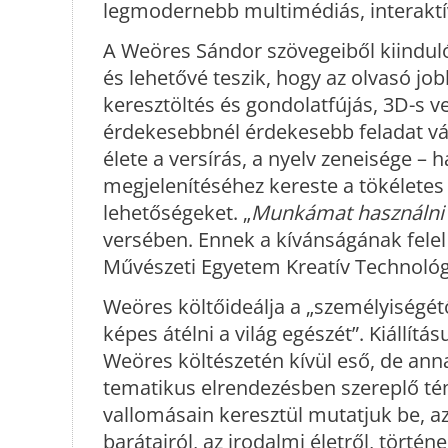
legmodernebb multimédiás, interaktív 
A Weöres Sándor szövegeiből kiinduló 
és lehetővé teszik, hogy az olvasó job
keresztöltés és gondolatfújás, 3D-s 
érdekesebbnél érdekesebb feladat vá
élete a versírás, a nyelv zeneisége – h
megjelenítéséhez kereste a tökéletes
lehetőségeket. „
Munkámat használni l
versében. Ennek a kívánságának felel
Művészeti Egyetem Kreatív Technológi
Weöres költőideálja a „személyiségétő
képes átélni a világ egészét”. Kiáll
Weöres költészetén kívül eső, de anna
tematikus elrendezésben szereplő t
vallomásain keresztül mutatjuk be, az 
barátairól, az irodalmi életről, történ