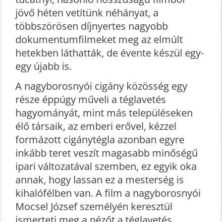
jövő héten vetítünk néhányat, a
többszörösen díjnyertes nagyobb
dokumentumfilmeket meg az elmúlt
hetekben láthatták, de évente készül egy-
egy újabb is.
A nagyborosnyói cigány közösség egy
része éppúgy műveli a téglavetés
hagyományát, mint más településeken
élő társaik, az emberi erővel, kézzel
formázott cigánytégla azonban egyre
inkább teret veszít magasabb minőségű
ipari változatával szemben, ez egyik oka
annak, hogy lassan ez a mesterség is
kihalófélben van. A film a nagyborosnyói
Mocsel József személyén keresztül
ismerteti meg a nézőt a téglavetés