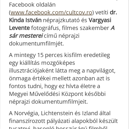
Facebook oldalán
(
www.facebook.com/cultcov.ro
) vetíti
dr.
Kinda István
néprajzkutató és
Vargyasi
Levente
fotográfus, filmes szakember
A
sár mesterei
című néprajzi
dokumentumfilmjét.
A mintegy 15 perces kisfilm eredetileg
egy kiállítás mozgóképes
illusztrációjaként látta meg a napvilágot,
önmaga értékei mellett azonban azt is
fontos tudni, hogy ez hívta életre a
Megyei Művelődési Központ későbbi
néprajzi dokumentumfilmjeit.
A Norvégia, Lichtenstein és Izland által
finanszírozott pályázati alapokból készült
tucatnyi, hasonló hosszúságú filmből