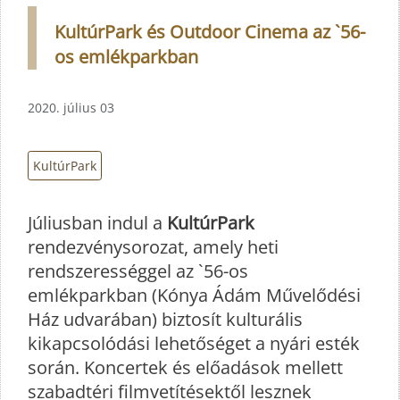
KultúrPark és Outdoor Cinema az `56-
os emlékparkban
2020. július 03
KultúrPark
Júliusban indul a
KultúrPark
rendezvénysorozat, amely heti
rendszerességgel az `56-os
emlékparkban (Kónya Ádám Művelődési
Ház udvarában) biztosít kulturális
kikapcsolódási lehetőséget a nyári esték
során. Koncertek és előadások mellett
szabadtéri filmvetítésektől lesznek