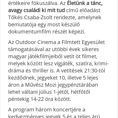
értékeire fókuszálva. Az
Életünk a tánc,
avagy családi ki mit tud
című előadást
Tőkés Csaba-Zsolt rendezte, amelynek
bemutatója egy most készülő
dokumentumfilm részét képezi.
Az Outdoor Cinema a Filmtett Egyesület
támogatásával az utóbbi évek sikeres
magyar játékfilmjeiből vetít öt filmet,
melyek között lesz vígjáték, szatíra, krimi-
dráma és thriller is. A vetítések 21:30-tól
kezdődnek, jegyeket 10, illetve 5 lejes
áron a Művész Mozi jegypénztárában
lehet váltani július 1-jétől, hétfőtől
péntekig 14-22 óra között.
A program három koncertjére a
kedvezményes jegyek 5 és a teljes árú