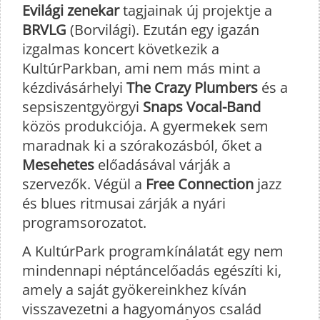
Evilági zenekar
tagjainak új projektje a
BRVLG
(Borvilági). Ezután egy igazán
izgalmas koncert következik a
KultúrParkban, ami nem más mint a
kézdivásárhelyi
The Crazy Plumbers
és a
sepsiszentgyörgyi
Snaps Vocal-Band
közös produkciója. A gyermekek sem
maradnak ki a szórakozásból, őket a
Mesehetes
előadásával várják a
szervezők. Végül a
Free Connection
jazz
és blues ritmusai zárják a nyári
programsorozatot.
A KultúrPark programkínálatát egy nem
mindennapi néptáncelőadás egészíti ki,
amely a saját gyökereinkhez kíván
visszavezetni a hagyományos család