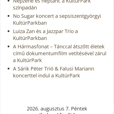
Népzene és néptánc a KultúrPark
színpadán
No Sugar koncert a sepsiszentgyörgyi
KultúrParkban
Luiza Zan és a Jazzpar Trio a
KultúrParkban
A Hármasfonat – Tánccal átszőtt életek
című dokumentumfilm vetítésével zárul
a KultúrPark
A Sárik Péter Trió & Falusi Mariann
koncerttel indul a KultúrPark
2026. augusztus 7. Péntek