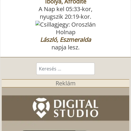
Ibolya, Afrodité
A Nap kel 05:33-kor,
nyugszik 20:19-kor.
Holnap
László, Eszmeralda
napja lesz.
Keresés...
Reklám