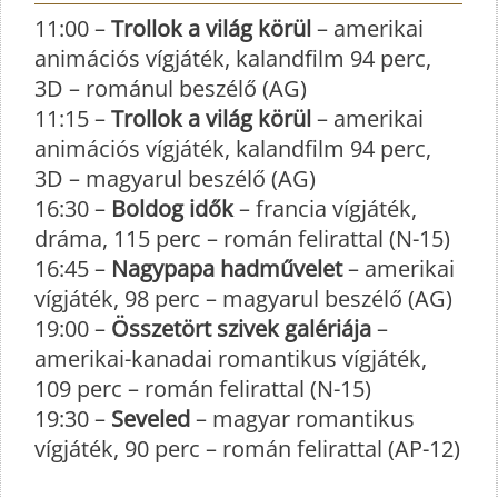
11:00 –
Trollok a világ körül
– amerikai
animációs vígjáték, kalandfilm 94 perc,
3D – románul beszélő (AG)
11:15 –
Trollok a világ körül
– amerikai
animációs vígjáték, kalandfilm 94 perc,
3D – magyarul beszélő (AG)
16:30 –
Boldog idők
– francia vígjáték,
dráma, 115 perc – román felirattal (N-15)
16:45 –
Nagypapa hadművelet
– amerikai
vígjáték, 98 perc – magyarul beszélő (AG)
19:00 –
Összetört szivek galériája
–
amerikai-kanadai romantikus vígjáték,
109 perc – román felirattal (N-15)
19:30 –
Seveled
– magyar romantikus
vígjáték, 90 perc – román felirattal (AP-12)