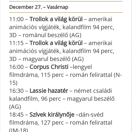
December 27. – Vasárnap
11:00 –
Trollok a világ körül
– amerikai
animációs vígjáték, kalandfilm 94 perc,
3D – románul beszélő (AG)
11:15 –
Trollok a világ körül
– amerikai
animációs vígjáték, kalandfilm 94 perc,
3D – magyarul beszélő (AG)
16:00 –
Corpus Christi
–lengyel
filmdráma, 115 perc – román felirattal (N-
15)
16:30 –
Lassie hazatér
– német családi
kalandfilm, 96 perc – magyarul beszélő
(AG)
18:45 –
Szívek királynője
–dán-svéd
filmdráma, 127 perc – román felirattal
(IM-18)