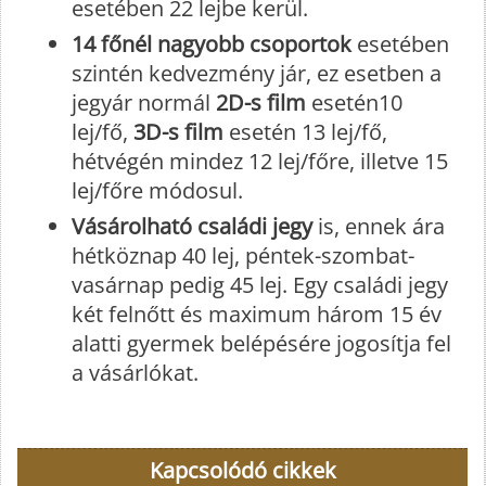
esetében 22 lejbe kerül.
14 főnél nagyobb csoportok
esetében
szintén kedvezmény jár, ez esetben a
jegyár normál
2D-s film
esetén10
lej/fő,
3D-s film
esetén 13 lej/fő,
hétvégén mindez 12 lej/főre, illetve 15
lej/főre módosul.
Vásárolható családi jegy
is, ennek ára
hétköznap 40 lej, péntek-szombat-
vasárnap pedig 45 lej. Egy családi jegy
két felnőtt és maximum három 15 év
alatti gyermek belépésére jogosítja fel
a vásárlókat.
Kapcsolódó cikkek