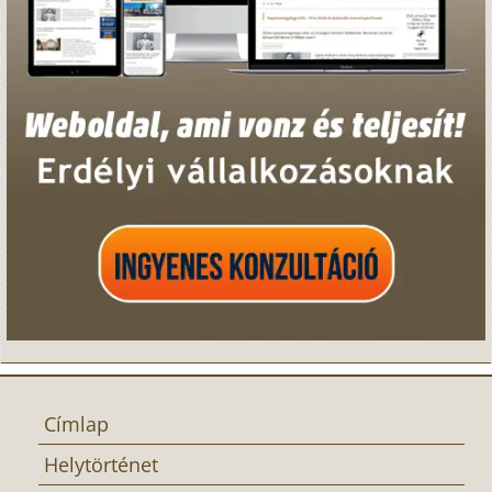
Címlap
Helytörténet