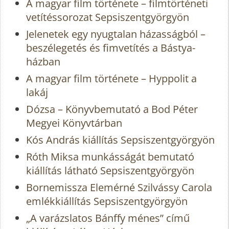
A magyar film története – filmtörténeti
vetítéssorozat Sepsiszentgyörgyön
Jelenetek egy nyugtalan házasságból –
beszélegetés és fimvetítés a Bástya-
házban
A magyar film története – Hyppolit a
lakáj
Dózsa – Könyvbemutató a Bod Péter
Megyei Könyvtárban
Kós András kiállítás Sepsiszentgyörgyön
Róth Miksa munkásságát bemutató
kiállítás látható Sepsiszentgyörgyön
Bornemissza Elemérné Szilvássy Carola
emlékkiállítás Sepsiszentgyörgyön
„A varázslatos Bánffy ménes” című