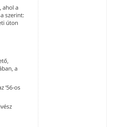
, ahol a
a szerint:
eti úton
ető,
ában, a
z ’56-os
űvész