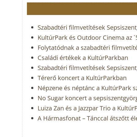
Szabadtéri filmvetítések Sepsiszen
KultúrPark és Outdoor Cinema az 
Folytatódnak a szabadtéri filmvetí
Családi értékek a KultúrParkban
Szabadtéri filmvetítések Sepsiszen
Térerő koncert a KultúrParkban
Népzene és néptánc a KultúrPark 
No Sugar koncert a sepsiszentgyör
Luiza Zan és a Jazzpar Trio a Kultú
A Hármasfonat – Tánccal átszőtt é