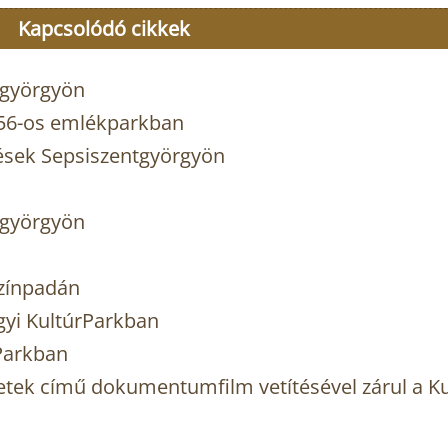
Kapcsolódó cikkek
tgyörgyön
`56-os emlékparkban
tések Sepsiszentgyörgyön
tgyörgyön
színpadán
gyi KultúrParkban
rParkban
letek című dokumentumfilm vetítésével zárul a K