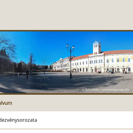
hívum
endezvénysorozata