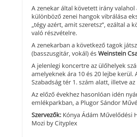
A zenekar által követett irány valahol
különböző zenei hangok vibrálása eksz
„tégy azért, amit szeretsz”, ezáltal 
való részvételre.
A zenekarban a következő tagok játs
(basszusgitár, vokál) és
Weinstein Cs
A jelenlegi koncertre az ülőhelyek sz
amelyeknek ára 10 és 20 lejbe kerül. 
Szabadság tér 1. szám alatt, illetve a
Az előző évekhez hasonlóan idén nyár
emlékparkban, a Plugor Sándor Művé
Szervezők:
Kónya Ádám Művelődési Há
Mozi by Cityplex