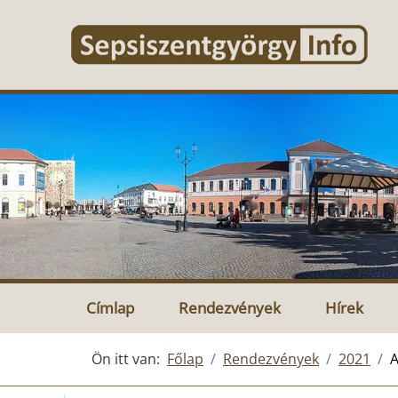
Címlap
Rendezvények
Hírek
Ön itt van:
Főlap
Rendezvények
2021
A