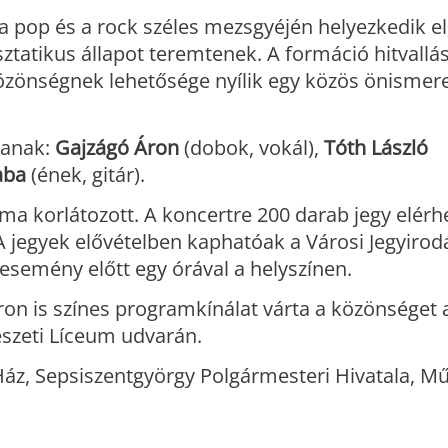
 a pop és a rock széles mezsgyéjén helyezkedik el
tatikus állapot teremtenek. A formáció hitvallás
a közönségnek lehetősége nyílik egy közös önismer
zanak:
Gajzágó Áron
(dobok, vokál),
Tóth László
aba
(ének, gitár).
áma korlátozott. A koncertre 200 darab jegy elérh
A jegyek elővételben kaphatóak a Városi Jegyirod
z esemény előtt egy órával a helyszínen.
on is színes programkínálat várta a közönséget a
szeti Líceum udvarán.
z, Sepsiszentgyörgy Polgármesteri Hivatala, M