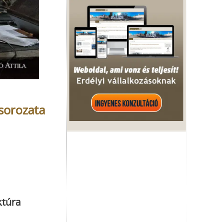
sorozata
ktúra