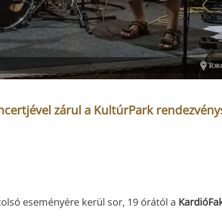
ncertjével zárul a KultúrPark rendezvény
tolsó eseményére kerül sor, 19 órától a
KardióFa