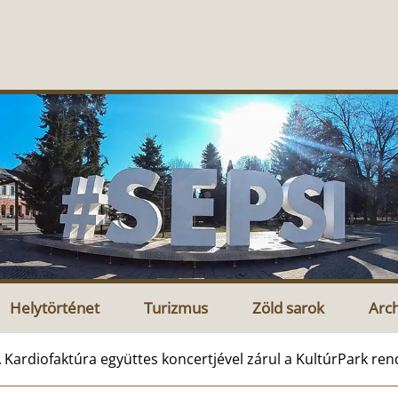
Helytörténet
Turizmus
Zöld sarok
Arc
 Kardiofaktúra együttes koncertjével zárul a KultúrPark r