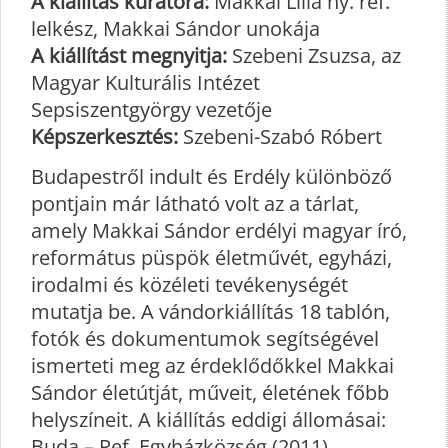
A kiállítás kurátora:
Makkai Lilla ny. ref.
lelkész, Makkai Sándor unokája
A kiállítást megnyitja:
Szebeni Zsuzsa, az
Magyar Kulturális Intézet
Sepsiszentgyörgy vezetője
Képszerkesztés:
Szebeni-Szabó Róbert
Budapestről indult és Erdély különböző
pontjain már látható volt az a tárlat,
amely Makkai Sándor erdélyi magyar író,
református püspök életművét, egyházi,
irodalmi és közéleti tevékenységét
mutatja be. A vándorkiállítás 18 tablón,
fotók és dokumentumok segítségével
ismerteti meg az érdeklődőkkel Makkai
Sándor életútját, műveit, életének főbb
helyszíneit. A kiállítás eddigi állomásai:
Buda – Ref. Egyházközség (2011),