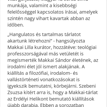
munkája, valamint a kisebbségi
felelősséggel kapcsolatos írásai, amelyek
szintén nagy vihart kavartak abban az
időben.
„Hangulatos és tartalmas tárlatot
akartunk létrehozni” - hangsúlyozta
Makkai Lilla kurátor, hozzátéve: teológiai
professzorságával más vetületét is
megismerték Makkai Sándor életének, az
irodalmi élet jól ismert alakjának. A
kiállítás a filozófiai, irodalom- és
vallástörténeti vonatkozásokat is
igyekszik bemutatni, körbejárni. Szebeni
Zsuzsa kitért arra is, hogy a Makkai-tárlat
az Erdélyi Helikont bemutató kiállítások
újabb darabja. Ebben a sorozatban