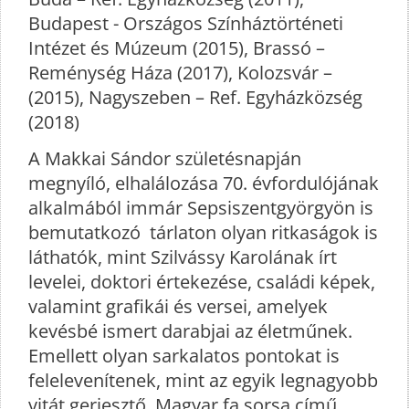
Budapest - Országos Színháztörténeti
Intézet és Múzeum (2015), Brassó –
Reménység Háza (2017), Kolozsvár –
(2015), Nagyszeben – Ref. Egyházközség
(2018)
A Makkai Sándor születésnapján
megnyíló, elhalálozása 70. évfordulójának
alkalmából immár Sepsiszentgyörgyön is
bemutatkozó tárlaton olyan ritkaságok is
láthatók, mint Szilvássy Karolának írt
levelei, doktori értekezése, családi képek,
valamint grafikái és versei, amelyek
kevésbé ismert darabjai az életműnek.
Emellett olyan sarkalatos pontokat is
felelevenítenek, mint az egyik legnagyobb
vitát gerjesztő, Magyar fa sorsa című