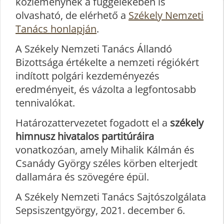
közleménynek a függelékében is
olvasható, de elérhető a
Székely Nemzeti
Tanács honlapján
.
A Székely Nemzeti Tanács Állandó
Bizottsága értékelte a nemzeti régiókért
indított polgári kezdeményezés
eredményeit, és vázolta a legfontosabb
tennivalókat.
Határozattervezetet fogadott el a
székely
himnusz hivatalos partitúráira
vonatkozóan, amely Mihalik Kálmán és
Csanády György széles körben elterjedt
dallamára és szövegére épül.
A Székely Nemzeti Tanács Sajtószolgálata
Sepsiszentgyörgy, 2021. december 6.