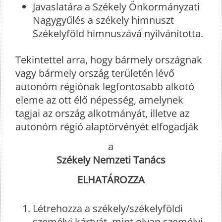
Javaslatára a Székely Önkormányzati
Nagygyűlés a székely himnuszt
Székelyföld himnuszává nyilvánította.
Tekintettel arra, hogy bármely országnak
vagy bármely ország területén lévő
autonóm régiónak legfontosabb alkotó
eleme az ott élő népesség, amelynek
tagjai az ország alkotmányát, illetve az
autonóm régió alaptörvényét elfogadják
a
Székely Nemzeti Tanács
ELHATÁROZZA
Létrehozza a székely/székelyföldi
személyi kártyát, mint olyan személyi