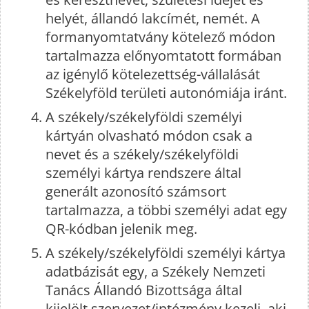
helyét, állandó lakcímét, nemét. A
formanyomtatvány kötelező módon
tartalmazza előnyomtatott formában
az igénylő kötelezettség-vállalását
Székelyföld területi autonómiája iránt.
A székely/székelyföldi személyi
kártyán olvasható módon csak a
nevet és a székely/székelyföldi
személyi kártya rendszere által
generált azonosító számsort
tartalmazza, a többi személyi adat egy
QR-kódban jelenik meg.
A székely/székelyföldi személyi kártya
adatbázisát egy, a Székely Nemzeti
Tanács Állandó Bizottsága által
kijelölt szervezet/intézmény kezeli, aki