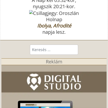
A Nap kel 05:32-kor,
nyugszik 20:21-kor.
Holnap
Ibolya, Afrodité
napja lesz.
Keresés...
Reklám