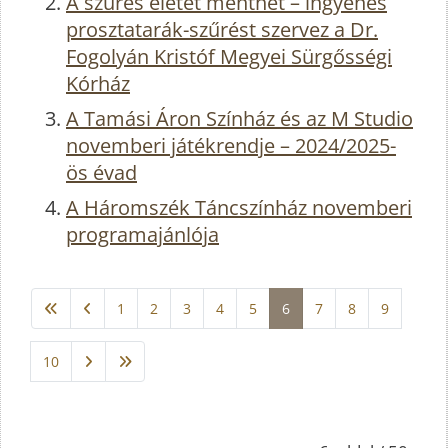
A szűrés életet menthet – ingyenes
prosztatarák-szűrést szervez a Dr.
Fogolyán Kristóf Megyei Sürgősségi
Kórház
A Tamási Áron Színház és az M Studio
novemberi játékrendje – 2024/2025-
ös évad
A Háromszék Táncszínház novemberi
programajánlója
1
2
3
4
5
6
7
8
9
10