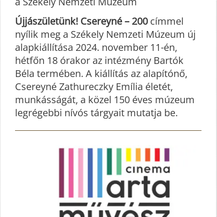
a Székely Nemzeti Múzeum
Újjászületünk! Csereyné – 200
címmel
nyílik meg a Székely Nemzeti Múzeum új
alapkiállítása 2024. november 11-én,
hétfőn 18 órakor az intézmény Bartók
Béla termében. A kiállítás az alapítónő,
Csereyné Zathureczky Emília életét,
munkásságát, a közel 150 éves múzeum
legrégebbi nívós tárgyait mutatja be.