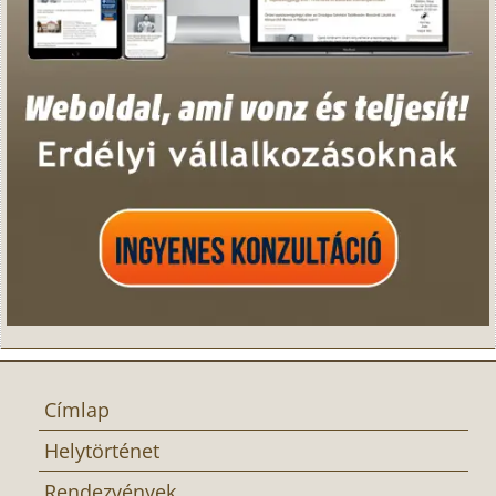
Címlap
Helytörténet
Rendezvények