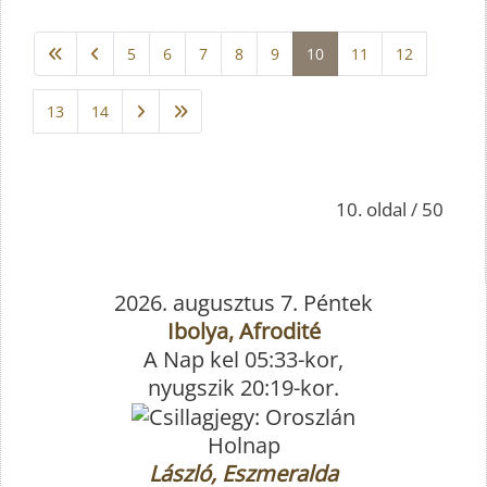
5
6
7
8
9
10
11
12
13
14
10. oldal / 50
2026. augusztus 7. Péntek
Ibolya, Afrodité
A Nap kel 05:33-kor,
nyugszik 20:19-kor.
Holnap
László, Eszmeralda