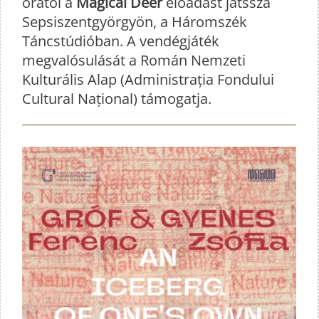
órától a
Magical Deer
előadást játssza
Sepsiszentgyörgyön, a Háromszék
Táncstúdióban. A vendégjáték
megvalósulását a Román Nemzeti
Kulturális Alap (Administrația Fondului
Cultural Național) támogatja.