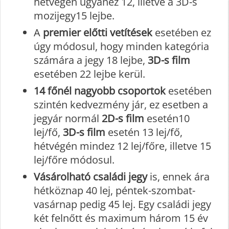
hétvégén ugyanez 12, illetve a 3D-s
mozijegy15 lejbe.
A
premier előtti vetítések
esetében ez
úgy módosul, hogy minden kategória
számára a jegy 18 lejbe,
3D-s film
esetében 22 lejbe kerül.
14 főnél nagyobb csoportok
esetében
szintén kedvezmény jár, ez esetben a
jegyár normál
2D-s film
esetén10
lej/fő,
3D-s film
esetén 13 lej/fő,
hétvégén mindez 12 lej/főre, illetve 15
lej/főre módosul.
Vásárolható családi jegy
is, ennek ára
hétköznap 40 lej, péntek-szombat-
vasárnap pedig 45 lej. Egy családi jegy
két felnőtt és maximum három 15 év