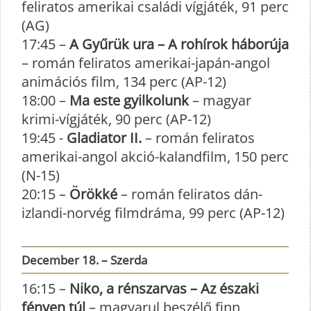
feliratos amerikai családi vígjáték, 91 perc
(AG)
17:45 –
A Gyűrük ura – A rohírok háborúja
– román feliratos amerikai-japán-angol
animációs film, 134 perc (AP-12)
18:00 –
Ma este gyilkolunk
– magyar
krimi-vígjáték, 90 perc (AP-12)
19:45 -
Gladiator II.
– román feliratos
amerikai-angol akció-kalandfilm, 150 perc
(N-15)
20:15 –
Örökké
– román feliratos dán-
izlandi-norvég filmdráma, 99 perc (AP-12)
December 18. – Szerda
16:15 –
Niko, a rénszarvas – Az északi
fényen túl
– magyarul beszélő finn