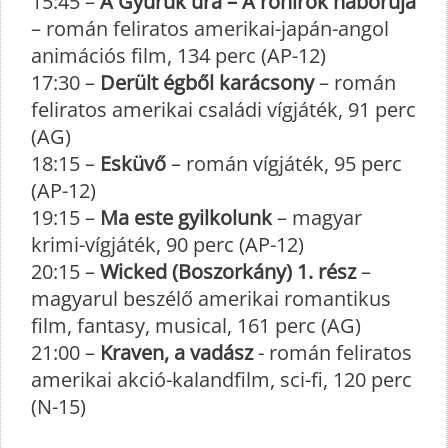
15:45 –
A Gyűrük ura – A rohírok háborúja
– román feliratos amerikai-japán-angol
animációs film, 134 perc (AP-12)
17:30 –
Derült égből karácsony
– román
feliratos amerikai családi vígjáték, 91 perc
(AG)
18:15 –
Esküvő
– román vígjáték, 95 perc
(AP-12)
19:15 –
Ma este gyilkolunk
– magyar
krimi-vígjáték, 90 perc (AP-12)
20:15 –
Wicked (Boszorkány) 1. rész
–
magyarul beszélő amerikai romantikus
film, fantasy, musical, 161 perc (AG)
21:00 –
Kraven, a vadász
- román feliratos
amerikai akció-kalandfilm, sci-fi, 120 perc
(N-15)