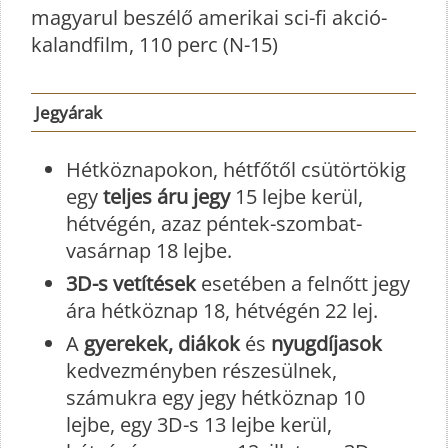
magyarul beszélő amerikai sci-fi akció-
kalandfilm, 110 perc (N-15)
Jegyárak
Hétköznapokon, hétfőtől csütörtökig
egy
teljes áru jegy
15 lejbe kerül,
hétvégén, azaz péntek-szombat-
vasárnap 18 lejbe.
3D-s vetítések
esetében a felnőtt jegy
ára hétköznap 18, hétvégén 22 lej.
A
gyerekek, diákok
és
nyugdíjasok
kedvezményben részesülnek,
számukra egy jegy hétköznap 10
lejbe, egy 3D-s 13 lejbe kerül,