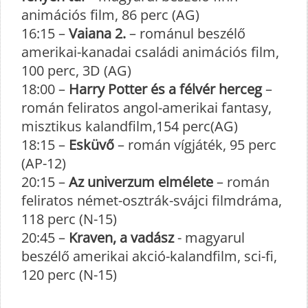
animációs film, 86 perc (AG)
16:15 –
Vaiana 2.
– románul beszélő
amerikai-kanadai családi animációs film,
100 perc, 3D (AG)
18:00 –
Harry Potter és a félvér herceg
–
román feliratos angol-amerikai fantasy,
misztikus kalandfilm,154 perc(AG)
18:15 –
Esküvő
– román vígjáték, 95 perc
(AP-12)
20:15 –
Az univerzum elmélete
– román
feliratos német-osztrák-svájci filmdráma,
118 perc (N-15)
20:45 –
Kraven, a vadász
- magyarul
beszélő amerikai akció-kalandfilm, sci-fi,
120 perc (N-15)