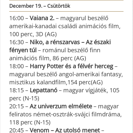
December 19. – Csütörtök
16:00 –
Vaiana 2.
– magyarul beszélő
amerikai-kanadai családi animációs film,
100 perc, 3D (AG)
16:30 –
Niko, a rénszarvas – Az északi
fényen túl
– románul beszélő finn
animációs film, 86 perc (AG)
18:00 –
Harry Potter és a félvér herceg
–
magyarul beszélő angol-amerikai fantasy,
misztikus kalandfilm,154 perc(AG)
18:15 –
Lepattanó
– magyar vígjáték, 105
perc (N-15)
20:15 –
Az univerzum elmélete
– magyar
feliratos német-osztrák-svájci filmdráma,
118 perc (N-15)
20:45 –
Venom – Az utolsó menet
–