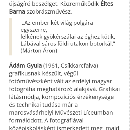
újságíró beszélget. Közreműködik
Éltes
Barna
szobrászművész.
„Az ember két világ polgára
egyszerre,
lelkének gyökérszálai az éghez kötik,
Lábával sáros földi utakon botorkál.”
(Márton Áron)
Ádám Gyula
(1961, Csíkkarcfalva)
grafikusnak készült, végül
fotóművészként vált az erdélyi magyar
fotográfia meghatározó alakjává. Grafikai
látásmódja, kompozíciós érzékenysége
és technikai tudása már a
marosvásárhelyi Művészeti Líceumban
formálódott. A fotográfiával
középiskolásként ismerkedett meg, majd