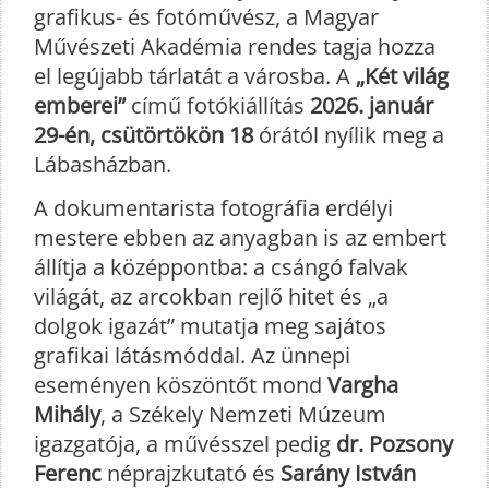
grafikus- és fotóművész, a Magyar
Művészeti Akadémia rendes tagja hozza
el legújabb tárlatát a városba. A
„Két világ
emberei”
című fotókiállítás
2026. január
29-én, csütörtökön 18
órától nyílik meg a
Lábasházban.
A dokumentarista fotográfia erdélyi
mestere ebben az anyagban is az embert
állítja a középpontba: a csángó falvak
világát, az arcokban rejlő hitet és „a
dolgok igazát” mutatja meg sajátos
grafikai látásmóddal. Az ünnepi
eseményen köszöntőt mond
Vargha
Mihály
, a Székely Nemzeti Múzeum
igazgatója, a művésszel pedig
dr. Pozsony
Ferenc
néprajzkutató és
Sarány István