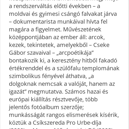
a rendszerváltás előtti években – a
moldvai és gyimesi csángó falvakat járva
– dokumentarista munkáival hívta fel
magára a figyelmet. Művészetének
középpontjában az ember áll: arcok,
kezek, tekintetek, amelyekből – Cseke
Gábor szavaival – „arcpoétikája”
bontakozik ki, a keresztény hitből fakadó
értékrenddel és a szülőfalu templomának
szimbolikus fényével áthatva, „a
dolgoknak nemcsak a valóját, hanem az
igazát” megmutatva. Számos hazai és
európai kiállítás résztvevője, több
jelentős fotóalbum szerzője;
munkásságát rangos elismerések kísérik,
köztük a Csíkszereda Pro Urbe-díja