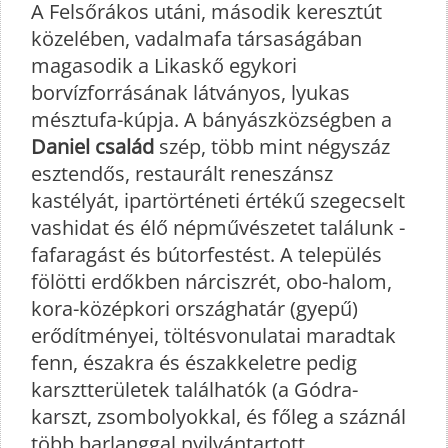
A Felsőrákos utáni, második keresztút
közelében, vadalmafa társaságában
magasodik a Likaskő egykori
borvízforrásának látványos, lyukas
mésztufa-kúpja. A bányászközségben a
Daniel család
szép, több mint négyszáz
esztendős, restaurált reneszánsz
kastélyát, ipartörténeti értékű szegecselt
vashidat és élő népművészetet találunk -
fafaragást és bútorfestést. A település
fölötti erdőkben nárciszrét, obo-halom,
kora-középkori országhatár (gyepű)
erődítményei, töltésvonulatai maradtak
fenn, északra és északkeletre pedig
karsztterületek találhatók (a Gódra-
karszt, zsombolyokkal, és főleg a száznál
több barlanggal nyilvántartott