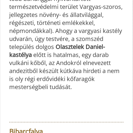
természetvédelmi terület Vargyas-szoros,
jellegzetes növény- és állatvilággal,
régészeti, történeti emlékekkel,
népmondákkal). Ahogy a vargyasi kastély
udvarán, úgy testvére, a szomszéd
település dolgos
Olasztelek Daniel-
kastélya
előtt is hatalmas, egy darab
vulkáni kőből, az Andokról elnevezett
andezitből készült kútkáva hirdeti a nem
is oly régi erdővidéki kőfaragók
mesterségbeli tudását.
Bibarcfalva