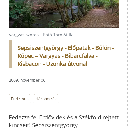
Vargyas-szoros | Fotó Toró Attila
Sepsiszentgyörgy - Előpatak - Bölön -
Köpec – Vargyas - Bibarcfalva -
Kisbacon - Uzonka útvonal
2009. november 06
Turizmus
Háromszék
Fedezze fel Erdővidék és a Székföld rejtett
kincseit! Sepsiszentgyörgy