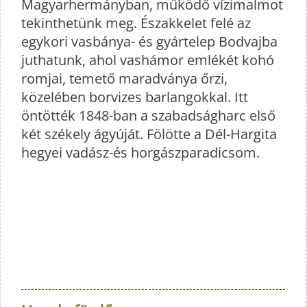
Magyarhermányban, működő vízimalmot
tekinthetünk meg. Északkelet felé az
egykori vasbánya- és gyártelep Bodvajba
juthatunk, ahol vashámor emlékét kohó
romjai, temető maradványa őrzi,
közelében borvizes barlangokkal. Itt
öntötték 1848-ban a szabadságharc első
két székely ágyúját. Fölötte a Dél-Hargita
hegyei vadász-és horgászparadicsom.