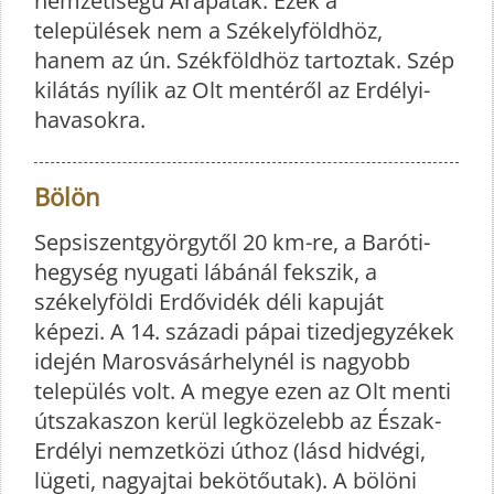
nemzetiségű Árapatak. Ezek a
települések nem a Székelyföldhöz,
hanem az ún. Székföldhöz tartoztak. Szép
kilátás nyílik az Olt mentéről az Erdélyi-
havasokra.
Bölön
Sepsiszentgyörgytől 20 km-re, a Baróti-
hegység nyugati lábánál fekszik, a
székelyföldi Erdővidék déli kapuját
képezi. A 14. századi pápai tizedjegyzékek
idején Marosvásárhelynél is nagyobb
település volt. A megye ezen az Olt menti
útszakaszon kerül legközelebb az Észak-
Erdélyi nemzetközi úthoz (lásd hidvégi,
lügeti, nagyajtai bekötőutak). A bölöni