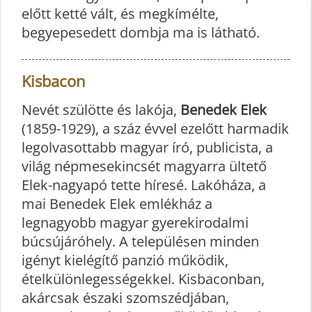
előtt ketté vált, és megkímélte,
begyepesedett dombja ma is látható.
Kisbacon
Nevét szülötte és lakója,
Benedek Elek
(1859-1929), a száz évvel ezelőtt harmadik
legolvasottabb magyar író, publicista, a
világ népmesekincsét magyarra ültető
Elek-nagyapó tette híresé. Lakóháza, a
mai Benedek Elek emlékház a
legnagyobb magyar gyerekirodalmi
búcsújáróhely. A településen minden
igényt kielégítő panzió működik,
ételkülönlegességekkel. Kisbaconban,
akárcsak északi szomszédjában,