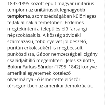
1893-1895 között épült magyar unitárius
templom az
unitáriusok legnagyobb
temploma
, szomszédságában különleges
fejfák állnak a temetőben. Érdemes
megtekinteni a település élő farsangi
népszokásait is. A község sóvidéki
származású, több nyelvet jól beszélő,
puritán erkölcsükért is megbecsült
pünkösdista, Gábor nemzetségbeli cigány
családjait illő megemlíteni. Jeles szülötte,
Bölöni Farkas Sándor
(1795–1842) könyve
amerikai egyetemek kötelező
olvasmánya - ő ismertette először
térségünkben az amerikai demokráciát.