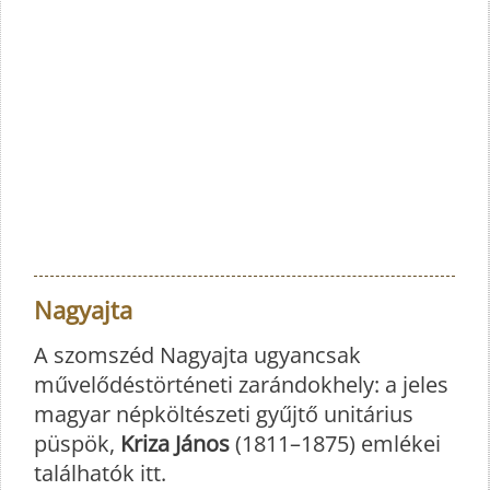
Nagyajta
A szomszéd Nagyajta ugyancsak
művelődéstörténeti zarándokhely: a jeles
magyar népköltészeti gyűjtő unitárius
püspök,
Kriza János
(1811–1875) emlékei
találhatók itt.