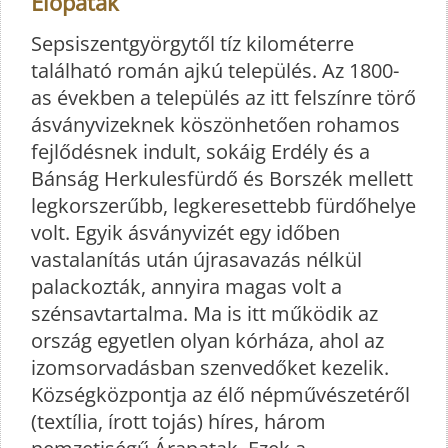
Előpatak
Sepsiszentgyörgytől tíz kilométerre
található román ajkú település. Az 1800-
as években a település az itt felszínre törő
ásványvizeknek köszönhetően rohamos
fejlődésnek indult, sokáig Erdély és a
Bánság Herkulesfürdő és Borszék mellett
legkorszerűbb, legkeresettebb fürdőhelye
volt. Egyik ásványvizét egy időben
vastalanítás után újrasavazás nélkül
palackozták, annyira magas volt a
szénsavtartalma. Ma is itt működik az
ország egyetlen olyan kórháza, ahol az
izomsorvadásban szenvedőket kezelik.
Községközpontja az élő népművészetéről
(textília, írott tojás) híres, három