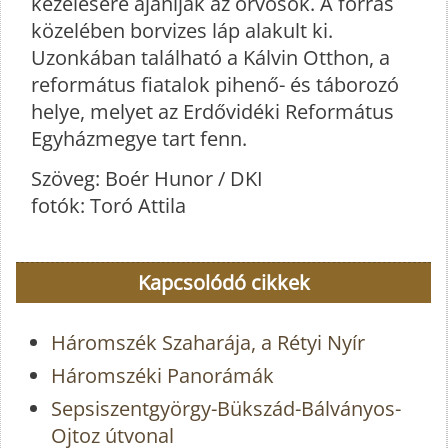
kezelésére ajánlják az orvosok. A forrás
közelében borvizes láp alakult ki.
Uzonkában található a Kálvin Otthon, a
református fiatalok pihenő- és táborozó
helye, melyet az Erdővidéki Református
Egyházmegye tart fenn.
Szöveg: Boér Hunor / DKI
fotók: Toró Attila
Kapcsolódó cikkek
Háromszék Szaharája, a Rétyi Nyír
Háromszéki Panorámák
Sepsiszentgyörgy-Bükszád-Bálványos-
Ojtoz útvonal