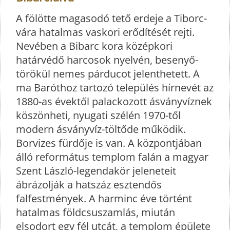
A fölötte magasodó tető erdeje a Tiborc-
vára hatalmas vaskori erődítését rejti.
Nevében a Bibarc kora középkori
határvédő harcosok nyelvén, besenyő-
törökül nemes párducot jelenthetett. A
ma Baróthoz tartozó település hírnevét az
1880-as évektől palackozott ásványvíznek
köszönheti, nyugati szélén 1970-től
modern ásványvíz-töltőde működik.
Borvizes fürdője is van. A központjában
álló református templom falán a magyar
Szent László-legendakör jeleneteit
ábrázolják a hatszáz esztendős
falfestmények. A harminc éve történt
hatalmas földcsuszamlás, miután
elsodort egy fél utcát, a templom épülete