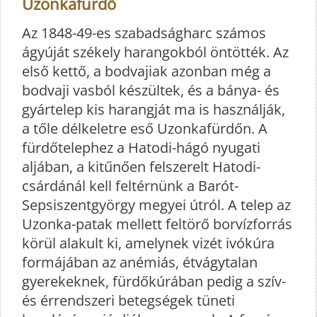
Uzonkafürdő
Az 1848-49-es szabadságharc számos
ágyúját székely harangokból öntötték. Az
első kettő, a bodvajiak azonban még a
bodvaji vasból készültek, és a bánya- és
gyártelep kis harangját ma is használják,
a tőle délkeletre eső Uzonkafürdőn. A
fürdőtelephez a Hatodi-hágó nyugati
aljában, a kitűnően felszerelt Hatodi-
csárdánál kell feltérnünk a Barót-
Sepsiszentgyörgy megyei útról. A telep az
Uzonka-patak mellett feltörő borvízforrás
körül alakult ki, amelynek vizét ivókúra
formájában az anémiás, étvágytalan
gyerekeknek, fürdőkúrában pedig a szív-
és érrendszeri betegségek tüneti