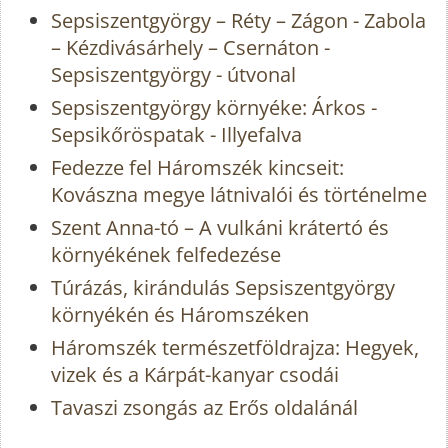
Sepsiszentgyörgy – Réty – Zágon - Zabola
– Kézdivásárhely – Csernáton -
Sepsiszentgyörgy - útvonal
Sepsiszentgyörgy környéke: Árkos -
Sepsikőröspatak - Illyefalva
Fedezze fel Háromszék kincseit:
Kovászna megye látnivalói és történelme
Szent Anna-tó – A vulkáni krátertó és
környékének felfedezése
Túrázás, kirándulás Sepsiszentgyörgy
környékén és Háromszéken
Háromszék természetföldrajza: Hegyek,
vizek és a Kárpát-kanyar csodái
Tavaszi zsongás az Erős oldalánál