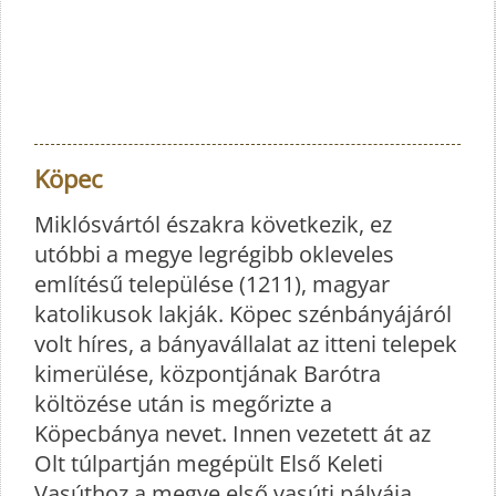
Köpec
Miklósvártól északra következik, ez
utóbbi a megye legrégibb okleveles
említésű települése (1211), magyar
katolikusok lakják. Köpec szénbányájáról
volt híres, a bányavállalat az itteni telepek
kimerülése, központjának Barótra
költözése után is megőrizte a
Köpecbánya nevet. Innen vezetett át az
Olt túlpartján megépült Első Keleti
Vasúthoz a megye első vasúti pályája,