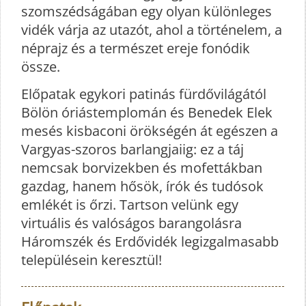
szomszédságában egy olyan különleges
vidék várja az utazót, ahol a történelem, a
néprajz és a természet ereje fonódik
össze.
Előpatak egykori patinás fürdővilágától
Bölön óriástemplomán és Benedek Elek
mesés kisbaconi örökségén át egészen a
Vargyas-szoros barlangjaiig: ez a táj
nemcsak borvizekben és mofettákban
gazdag, hanem hősök, írók és tudósok
emlékét is őrzi. Tartson velünk egy
virtuális és valóságos barangolásra
Háromszék és Erdővidék legizgalmasabb
településein keresztül!