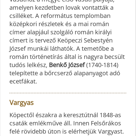
amelyen kezdetben lovak vontatták a
csilléket. A református templomban
középkori részletek és a mai román
címer alapjául szolgáló román királyi
címert is tervező Keöpeczi Sebestyén
József munkái láthatók. A temetőbe a
román történetírás által is nagyra becsült
tudós lelkész,
Benkő József
(1740-1814)
telepítette a bőrcserző alapanyagot adó
ecetfákat.
Vargyas
Köpectől északra a keresztútnál 1848-as
csaták emlékműve áll. Innen Felsőrákos
felé rövidebb úton is elérhetjük Vargyast.