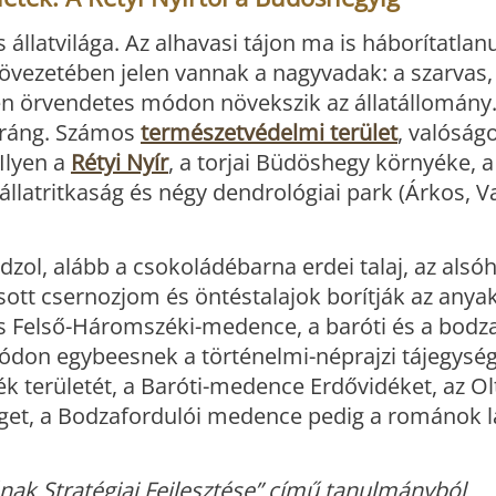
állatvilága. Az alhavasi tájon ma is háborítatlanu
 övezetében jelen vannak a nagyvadak: a szarvas
en örvendetes módon növekszik az állatállomány.
tráng. Számos
természetvédelmi terület
, valóság
 Ilyen a
Rétyi Nyír
, a torjai Büdöshegy környéke, 
állatritkaság és négy dendrológiai park (Árkos, V
dzol, alább a csokoládébarna erdei talaj, az als
tt csernozjom és öntéstalajok borítják az anyak
 és Felső-Háromszéki-medence, a baróti és a bodz
módon egybeesnek a történelmi-néprajzi tájegység
k területét, a Baróti-medence Erdővidéket, az Ol
séget, a Bodzafordulói medence pedig a románok l
ak Stratégiai Fejlesztése” című tanulmányból