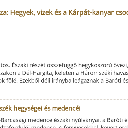
a: Hegyek, vizek és a Kárpát-kanyar cso
tos. Északi részét összefüggő hegykoszorú övezi
zakon a Dél-Hargita, keleten a Háromszéki hava
k fölé. Ezekből déli irányba leágaznak a Baróti é
szék hegységei és medencéi
Barcasági medence északi nyúlványai, a Baróti é
zafordulói medence. A fenyvesekkel, kevert erd