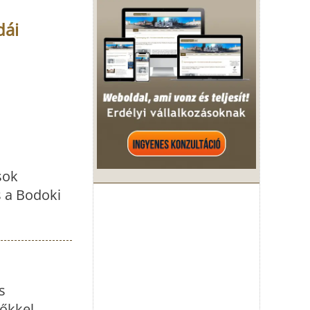
dái
,
sok
s a Bodoki
s
őkkel