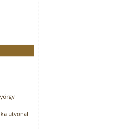
yörgy -
nka útvonal