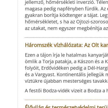
jellemző, hőmérsékleti inverzió. Tél
magasa pedig napfényben fürdik. Az 
gyakran borítja ködtenger a tájat. L
hőmérsékletet, s ha az Ojtozi-szoroso
az utakat, nem egyszer megbénítja az 
Háromszék vízhálózata: Az Olt ka
Ezen a tájon írja le hatalmas kanyarját
ömlik a Torja patakja, a Kászon és a
folyóit, Erdővidéken pedig a Dél-Harg
és a Vargyast. Kontinentális jellegük 
víztükre újabban mesterséges tavakk
A festői Bodza-vidék vizeit a Bodza a
Élővilág és természetvédelmi terü