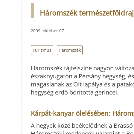
Háromszék természetföldrajz
2009. október 07
Turizmus
Háromszék
Háromszék tájfelszíne nagyon változa
északnyugaton a Persány hegység, és
magaslanak az Olt lapálya és a patako
hegység erdő borította gerincei.
Kárpát-kanyar ölelésében: Három
A hegyek közé beékelődnek a Brassó-
Háromszéki medencék valamint a Bod