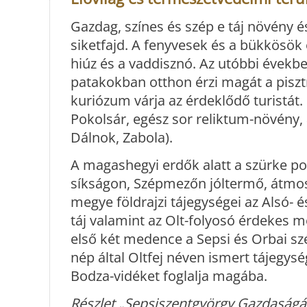
Gazdag, színes és szép e táj növény és 
siketfajd. A fenyvesek és a bükkösök
hiúz és a vaddisznó. Az utóbbi évekb
patakokban otthon érzi magát a pisz
kuriózum várja az érdeklődő turistát.
Pokolsár, egész sor reliktum-növény, 
Dálnok, Zabola).
A magashegyi erdők alatt a szürke po
síkságon, Szépmezőn jóltermő, átmoso
megye földrajzi tájegységei az Alsó-
táj valamint az Olt-folyosó érdekes 
első két medence a Sepsi és Orbai szé
nép által Oltfej néven ismert tájegy
Bodza-vidéket foglalja magába.
Részlet „Sepsiszentgyörgy Gazdaságán