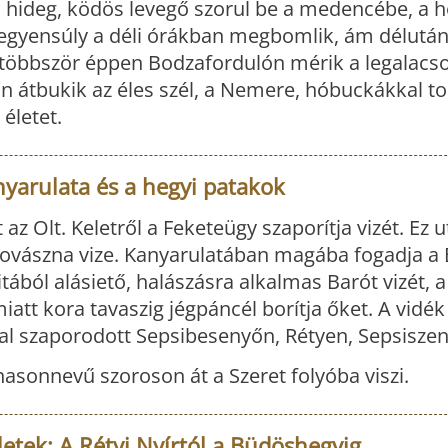
en hideg, ködös levegő szorul be a medencébe, a 
egyensúly a déli órákban megbomlik, ám délutá
egtöbbször éppen Bodzafordulón mérik a legalacso
n átbukik az éles szél, a Nemere, hóbuckákkal tor
életet.
nyarulata és a hegyi patakok
 az Olt. Keletről a Feketeügy szaporítja vizét. Ez 
 Kovászna vize. Kanyarulatában magába fogadja a
itából alásiető, halászásra alkalmas Barót vizét,
miatt kora tavaszig jégpáncél borítja őket. A vidé
al szaporodott Sepsibesenyőn, Rétyen, Sepsisze
 hasonnevű szoroson át a Szeret folyóba viszi.
letek: A Rétyi Nyírtól a Büdöshegyig