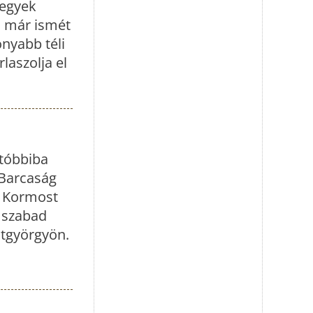
hegyek
n már ismét
nyabb téli
laszolja el
utóbbiba
 Barcaság
 a Kormost
k szabad
ntgyörgyön.