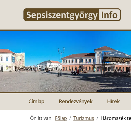
Címlap
Rendezvények
Hírek
Ön itt van:
Főlap
Turizmus
Háromszék ter