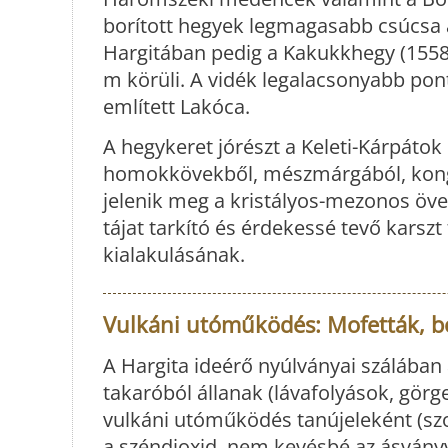
borított hegyek legmagasabb csúcsa 
Hargitában pedig a Kakukkhegy (1558)
m körüli. A vidék legalacsonyabb pon
említett Lakóca.
A hegykeret jórészt a Keleti-Kárpátok 
homokkövekből, mészmárgából, kong
jelenik meg a kristályos-mezonos övez
tájat tarkító és érdekessé tevő karsz
kialakulásának.
Vulkáni utóműködés: Mofetták, b
A Hargita ideérő nyúlványai szálában 
takaróból állanak (lávafolyások, görg
vulkáni utóműködés tanújeleként (szo
a széndioxid, nem kevésbé az ásvány