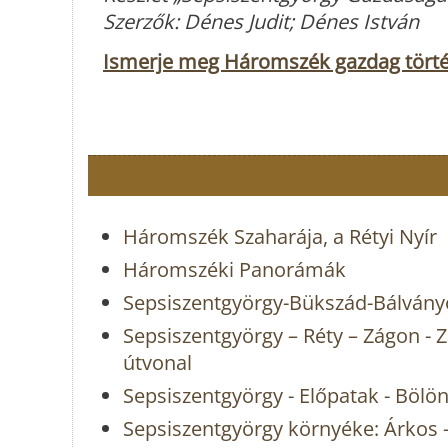
Szerzők: Dénes Judit; Dénes István
Ismerje meg Háromszék gazdag történe
Háromszék Szaharája, a Rétyi Nyír
Háromszéki Panorámák
Sepsiszentgyörgy-Bükszád-Bálvány
Sepsiszentgyörgy – Réty – Zágon - Z
útvonal
Sepsiszentgyörgy - Előpatak - Bölön
Sepsiszentgyörgy környéke: Árkos - 