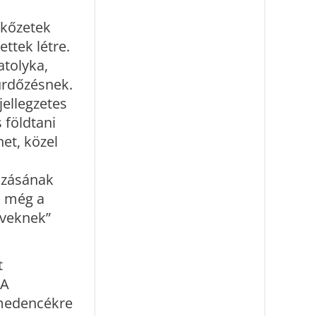
 kőzetek
ttek létre.
atolyka,
ürdőzésnek.
jellegzetes
 földtani
net, közel
kozásának
k még a
öveknek”
t
 A
i medencékre