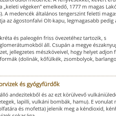
a „keleti végeken” emelkedő, 1777 m magas Lakó
. A medencék általános tengerszint feletti mag
tja az ágostonfalvi Olt-kapu, legmagasabb pedig
kréta és paleogén friss övezetéhez tartozik, s
lomerátumokból áll. Csupán a megye északnyug
et, jellegzetes mészköveivel, hogy helyet adjon f
t formák (dolinák, kőfülkék, zsombolyok, barlang
orvizek és gyógyfürdők
álló andezitekből és az ezt körülvevő vulkániüle
etegek, lapilli, vulkáni bombák, hamu). E vonulat 
lfatára és mofetta) jelenik meg a kéndioxid, ké
vizek sokasága.