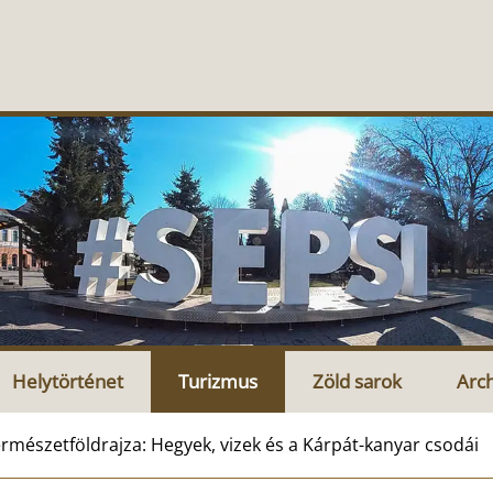
Helytörténet
Turizmus
Zöld sarok
Arc
mészetföldrajza: Hegyek, vizek és a Kárpát-kanyar csodái