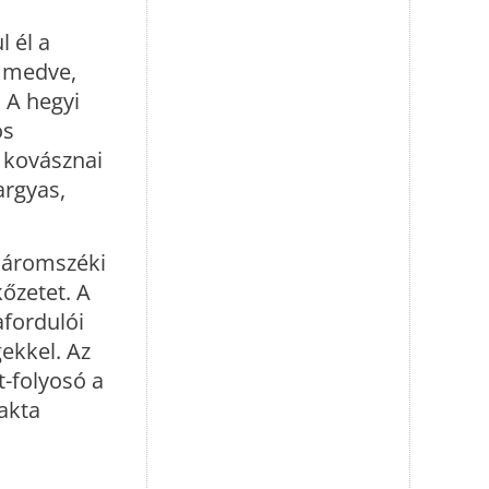
l él a
, medve,
 A hegyi
os
a kovásznai
argyas,
óháromszéki
őzetet. A
afordulói
ekkel. Az
t-folyosó a
akta