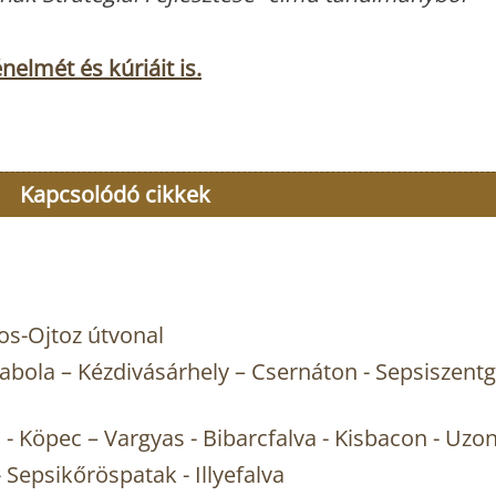
lmét és kúriáit is.
Kapcsolódó cikkek
os-Ojtoz útvonal
abola – Kézdivásárhely – Csernáton - Sepsiszentg
 - Köpec – Vargyas - Bibarcfalva - Kisbacon - Uzo
Sepsikőröspatak - Illyefalva