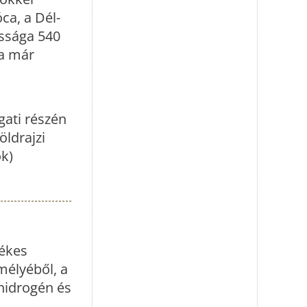
ca, a Dél-
assága 540
 a már
ati részén
öldrajzi
ok)
dékes
mélyéből, a
nhidrogén és