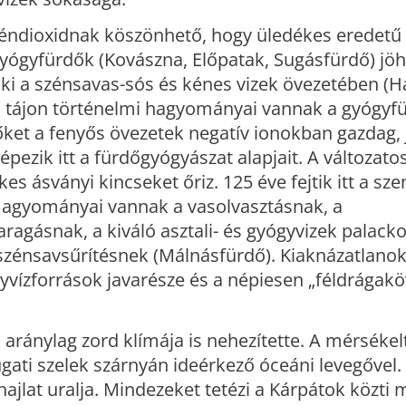
éndioxidnak köszönhető, hogy üledékes eredetű
yógyfürdők (Kovászna, Előpatak, Sugásfürdő) jöhe
 ki a szénsavas-sós és kénes vizek övezetében (H
 tájon történelmi hagyományai vannak a gyógyf
ket a fenyős övezetek negatív ionokban gazdag, 
épezik itt a fürdőgyógyászat alapjait. A változatos
es ásványi kincseket őriz. 125 éve fejtik itt a sze
 Hagyományai vannak a vasolvasztásnak, a
ragásnak, a kiváló asztali- és gyógyvizek palac
 szénsavsűrítésnek (Málnásfürdő). Kiaknázatlano
nyvízforrások javarésze és a népiesen „féldrágak
 aránylag zord klímája is nehezítette. A mérsékel
yugati szelek szárnyán ideérkező óceáni levegővel.
hajlat uralja. Mindezeket tetézi a Kárpátok közt