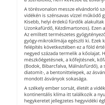
A törésvonalon messze elvándorló sz
vidékén is szénsavas vízzel működő g
Kisebb, helyi érdekű fürdők alakultak
Uzonkafürdő, Kézdimartonos). Ezen a
Az említett természetes gyógytényező
gyógy-mikroklímája egészíti ki. Ezek k
felépítés következtében ez a föld érték
negyed százada termelik a kőolajat.
mészkőégetésnek, a kőfejtésnek, kőfa
(Bodok, Bibarcfalva, Málnásfürdő), a
diatomit-, a bentonittelepek, az ásvá
mondott ásványok sokasága.
A székely ember sorsát, életét a vidék
kontinentális klíma itt találkozik a n
hegykeretet jellegzetes hegyvidéki ég