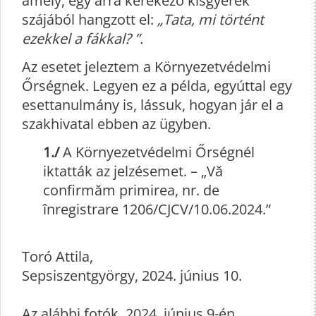
amely, egy arra kerekező kisgyerek
szájából hangzott el:
„Tata, mi történt
ezekkel a fákkal? ”.
Az esetet jeleztem a Környezetvédelmi
Őrségnek. Legyen ez a példa, egyúttal egy
esettanulmány is, lássuk, hogyan jár el a
szakhivatal ebben az ügyben.
1./
A Környezetvédelmi Őrségnél
iktatták az jelzésemet. – „Vă
confirmăm primirea, nr. de
înregistrare 1206/CJCV/10.06.2024.”
Toró Attila,
Sepsiszentgyörgy, 2024. június 10.
Az alábbi fotók, 2024. június 9-én,