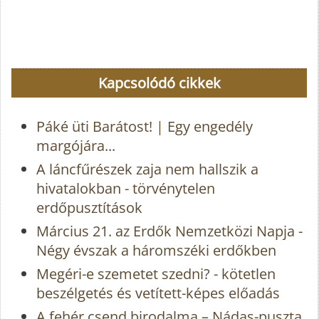
Kapcsolódó cikkek
Páké üti Barátost! | Egy engedély
margójára...
A láncfűrészek zaja nem hallszik a
hivatalokban - törvénytelen
erdőpusztítások
Március 21. az Erdők Nemzetközi Napja -
Négy évszak a háromszéki erdőkben
Megéri-e szemetet szedni? - kötetlen
beszélgetés és vetített-képes előadás
A fehér csend birodalma – Nádas-puszta