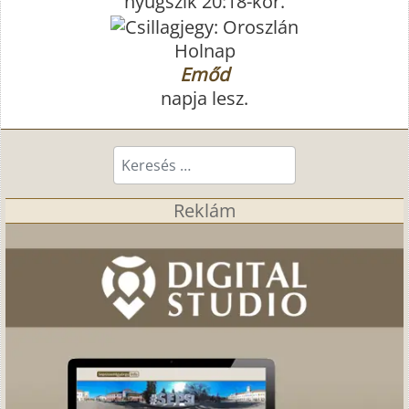
nyugszik 20:18-kor.
Holnap
Emőd
napja lesz.
Keresés...
Reklám