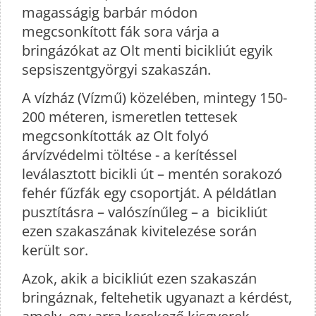
magasságig barbár módon
megcsonkított fák sora várja a
bringázókat az Olt menti bicikliút egyik
sepsiszentgyörgyi szakaszán.
A vízház (Vízmű) közelében, mintegy 150-
200 méteren, ismeretlen tettesek
megcsonkították az Olt folyó
árvízvédelmi töltése - a kerítéssel
leválasztott bicikli út – mentén sorakozó
fehér fűzfák egy csoportját. A példátlan
pusztításra – valószínűleg – a bicikliút
ezen szakaszának kivitelezése során
került sor.
Azok, akik a bicikliút ezen szakaszán
bringáznak, feltehetik ugyanazt a kérdést,