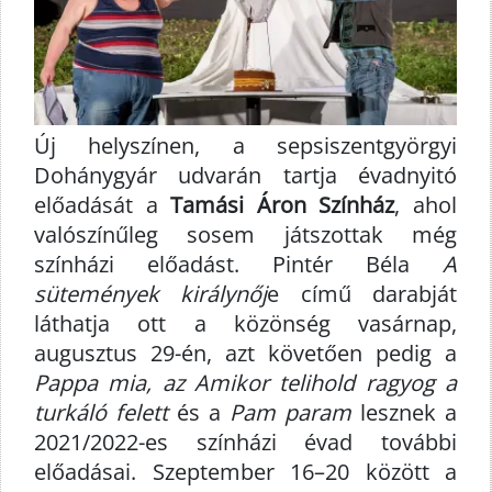
Új helyszínen, a sepsiszentgyörgyi
Dohánygyár udvarán tartja évadnyitó
előadását a
Tamási Áron Színház
, ahol
valószínűleg sosem játszottak még
színházi előadást. Pintér Béla
A
sütemények királynőj
e című darabját
láthatja ott a közönség vasárnap,
augusztus 29-én, azt követően pedig a
Pappa mia, az Amikor telihold ragyog a
turkáló felett
és a
Pam param
lesznek a
2021/2022-es színházi évad további
előadásai. Szeptember 16–20 között a