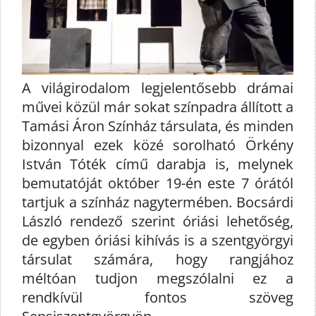
A világirodalom legjelentősebb drámai
művei közül már sokat színpadra állított a
Tamási Áron Színház társulata, és minden
bizonnyal ezek közé sorolható Örkény
István Tóték című darabja is, melynek
bemutatóját október 19-én este 7 órától
tartjuk a színház nagytermében. Bocsárdi
László rendező szerint óriási lehetőség,
de egyben óriási kihívás is a szentgyörgyi
társulat számára, hogy rangjához
méltóan tudjon megszólalni ez a
rendkívül fontos szöveg