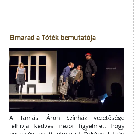
Elmarad a Tóték bemutatója
A Tamási Áron Színház vezetősége
felhívja kedves nézői figyelmét, hogy
betegség miatt elmarad Örkény István