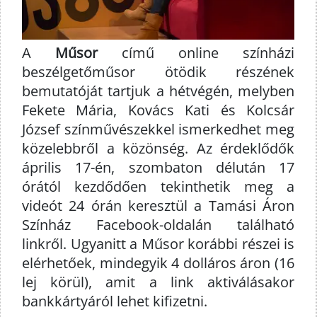
A
Műsor
című online színházi
beszélgetőműsor ötödik részének
bemutatóját tartjuk a hétvégén, melyben
Fekete Mária, Kovács Kati és Kolcsár
József színművészekkel ismerkedhet meg
közelebbről a közönség. Az érdeklődők
április 17-én, szombaton délután 17
órától kezdődően tekinthetik meg a
videót 24 órán keresztül a Tamási Áron
Színház Facebook-oldalán található
linkről. Ugyanitt a Műsor korábbi részei is
elérhetőek, mindegyik 4 dolláros áron (16
lej körül), amit a link aktiválásakor
bankkártyáról lehet kifizetni.