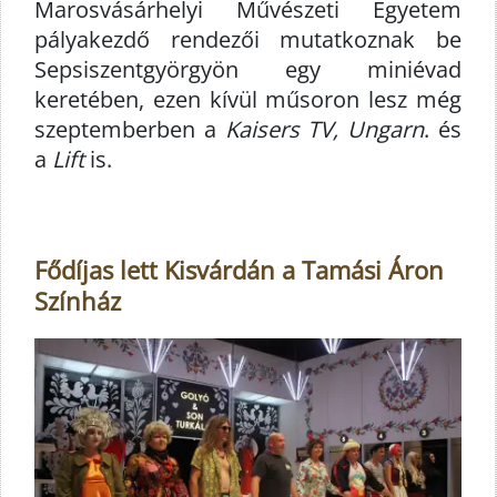
Marosvásárhelyi Művészeti Egyetem
pályakezdő rendezői mutatkoznak be
Sepsiszentgyörgyön egy miniévad
keretében, ezen kívül műsoron lesz még
szeptemberben a
Kaisers TV, Ungarn
. és
a
Lift
is.
Fődíjas lett Kisvárdán a Tamási Áron
Színház