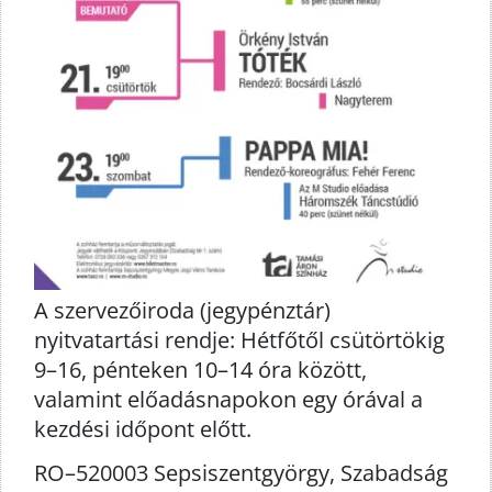
A szervezőiroda (jegypénztár)
nyitvatartási rendje: Hétfőtől csütörtökig
9–16, pénteken 10–14 óra között,
valamint előadásnapokon egy órával a
kezdési időpont előtt.
RO–520003 Sepsiszentgyörgy, Szabadság