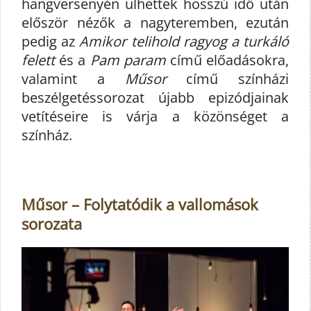
hangversenyén ülhettek hosszú idő után
először nézők a nagyteremben, ezután
pedig az
Amikor telihold ragyog a turkáló
felett
és a
Pam param
című előadásokra,
valamint a
Műsor
című színházi
beszélgetéssorozat újabb epizódjainak
vetítéseire is várja a közönséget a
színház.
Műsor – Folytatódik a vallomások
sorozata