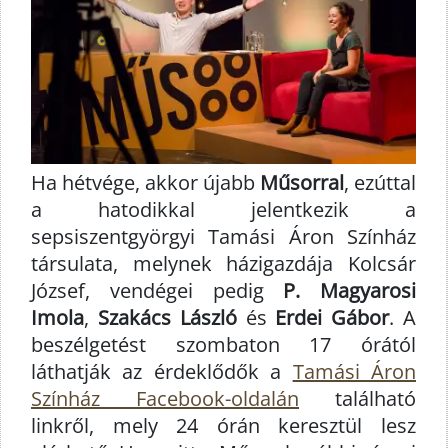
Ha hétvége, akkor újabb
Műsorral
, ezúttal
a hatodikkal jelentkezik a
sepsiszentgyörgyi Tamási Áron Színház
társulata, melynek házigazdája Kolcsár
József, vendégei pedig
P. Magyarosi
Imola
,
Szakács László
és
Erdei Gábor
. A
beszélgetést szombaton 17 órától
láthatják az érdeklődők a
Tamási Áron
Színház Facebook-oldalán
található
linkről, mely 24 órán keresztül lesz