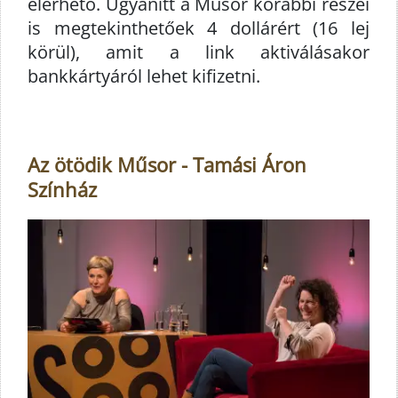
elérhető. Ugyanitt a Műsor korábbi részei
is megtekinthetőek 4 dollárért (16 lej
körül), amit a link aktiválásakor
bankkártyáról lehet kifizetni.
Az ötödik Műsor - Tamási Áron
Színház