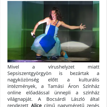
Mivel a vírushelyzet miatt
Sepsiszentgyörgyön is bezártak a
nagyközönség előtt a kulturális
intézmények, a Tamási Áron Színház
online előadással ünnepli a színház
világnapját. A Bocsárdi László által
rendezett
Alice
című nagyméretű zenés