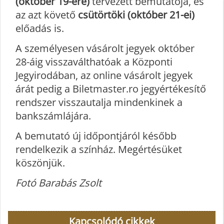
(október 19-ére)
tervezett bemutatója, és
az azt követő
csütörtöki (október 21-ei)
előadás is.
A személyesen vásárolt jegyek október
28-áig visszaválthatóak a Központi
Jegyirodában, az online vásárolt jegyek
árát pedig a Biletmaster.ro jegyértékesítő
rendszer visszautalja mindenkinek a
bankszámlájára.
A bemutató új időpontjáról később
rendelkezik a színház. Megértésüket
köszönjük.
Fotó Barabás Zsolt
Kapcsolódó cikkek