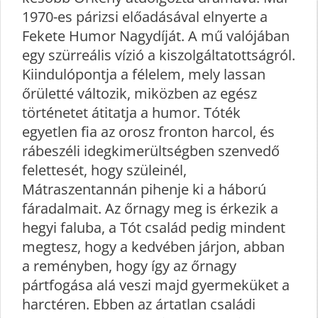
1970-es párizsi előadásával elnyerte a
Fekete Humor Nagydíját. A mű valójában
egy szürreális vízió a kiszolgáltatottságról.
Kiindulópontja a félelem, mely lassan
őrületté változik, miközben az egész
történetet átitatja a humor. Tóték
egyetlen fia az orosz fronton harcol, és
rábeszéli idegkimerültségben szenvedő
felettesét, hogy szüleinél,
Mátraszentannán pihenje ki a háború
fáradalmait. Az őrnagy meg is érkezik a
hegyi faluba, a Tót család pedig mindent
megtesz, hogy a kedvében járjon, abban
a reményben, hogy így az őrnagy
pártfogása alá veszi majd gyermeküket a
harctéren. Ebben az ártatlan családi