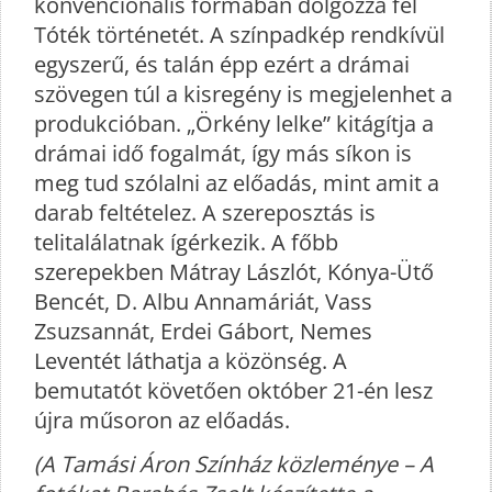
konvencionális formában dolgozza fel
Tóték történetét. A színpadkép rendkívül
egyszerű, és talán épp ezért a drámai
szövegen túl a kisregény is megjelenhet a
produkcióban. „Örkény lelke” kitágítja a
drámai idő fogalmát, így más síkon is
meg tud szólalni az előadás, mint amit a
darab feltételez. A szereposztás is
telitalálatnak ígérkezik. A főbb
szerepekben Mátray Lászlót, Kónya-Ütő
Bencét, D. Albu Annamáriát, Vass
Zsuzsannát, Erdei Gábort, Nemes
Leventét láthatja a közönség. A
bemutatót követően október 21-én lesz
újra műsoron az előadás.
(A Tamási Áron Színház közleménye – A