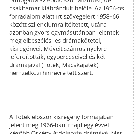
támogatta az épülő szocializmust, de
csakhamar kiábrándult belőle. Az 1956-os
forradalom alatt írt szövegeiért 1958–66
között szilenciumra ítéltetett, utána
azonban gyors egymásutánban jelentek
meg elbeszélés- és drámakötetei,
kisregényei. Műveit számos nyelvre
lefordították, egyperceseivel és két
drámájával (Tóték, Macskajáték)
nemzetközi hírnévre tett szert.
A Tóték először kisregény formájában
jelent meg 1966-ban, majd egy évvel
később Örkény átdolgozta drámává. Már