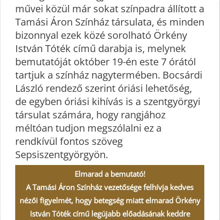
művei közül már sokat színpadra állított a
Tamási Áron Színház társulata, és minden
bizonnyal ezek közé sorolható Örkény
István Tóték című darabja is, melynek
bemutatóját október 19-én este 7 órától
tartjuk a színház nagytermében. Bocsárdi
László rendező szerint óriási lehetőség,
de egyben óriási kihívás is a szentgyörgyi
társulat számára, hogy rangjához
méltóan tudjon megszólalni ez a
rendkívül fontos szöveg
Sepsiszentgyörgyön.
Elmarad a bemutató!
A Tamási Áron Színház vezetősége felhívja kedves
nézői figyelmét, hogy betegség miatt elmarad Örkény
István Tóték című legújabb előadásának keddre