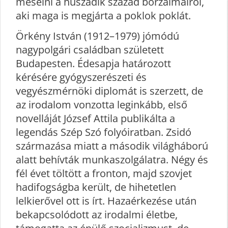
mesélni a huszadik század borzalmairól,
aki maga is megjárta a poklok poklát.
Örkény István (1912–1979) jómódú
nagypolgári családban született
Budapesten. Édesapja határozott
kérésére gyógyszerészeti és
vegyészmérnöki diplomát is szerzett, de
az irodalom vonzotta leginkább, első
novelláját József Attila publikálta a
legendás Szép Szó folyóiratban. Zsidó
származása miatt a második világháború
alatt behívták munkaszolgálatra. Négy és
fél évet töltött a fronton, majd szovjet
hadifogságba került, de hihetetlen
lelkierővel ott is írt. Hazaérkezése után
bekapcsolódott az irodalmi életbe,