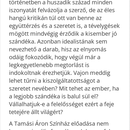
történetben a huszadik század minden
iszonyatát felvázolja a szerző, de az éles
hangú kritikán túl ott van benne az
együttérzés és a szeretet is, a tévelygések
mögött mindvégig érződik a kisember jó
szándéka. Azonban idealistának sem
nevezhető a darab, hisz az elnyomás
odáig fokozódik, hogy végül már a
legkegyetlenebb megtorlást is
indokoltnak érezhetjük. Vajon meddig
lehet tűrni a kiszolgáltatottságot a
szeretet nevében? Mit tehet az ember, ha
a legjobb szándéka is balul sül el?
Vállalhatjuk-e a felelősséget ezért a feje
tetejére állt világért?
A Tamási Áron Színház előadása nem