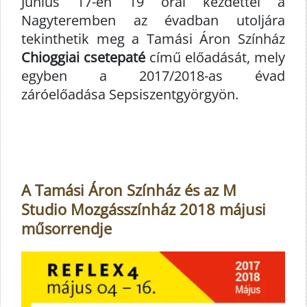
Június 17-én 19 órai kezdettel a
Nagyteremben az évadban utoljára
tekinthetik meg a Tamási Áron Színház
Chioggiai csetepaté
című előadását, mely
egyben a 2017/2018-as évad
záróelőadása Sepsiszentgyörgyön.
A Tamási Áron Színház és az M
Studio Mozgásszínház 2018 májusi
műsorrendje