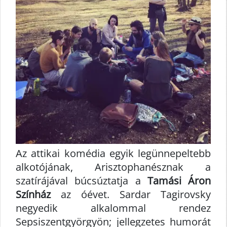
Az attikai komédia egyik legünnepeltebb
alkotójának, Arisztophanésznak a
szatírájával búcsúztatja a
Tamási Áron
Színház
az óévet. Sardar Tagirovsky
negyedik alkalommal rendez
Sepsiszentgyörgyön; jellegzetes humorát