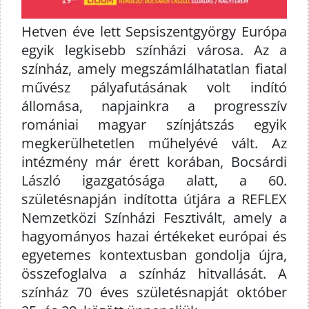
Hetven éve lett Sepsiszentgyörgy Európa
egyik legkisebb színházi városa. Az a
színház, amely megszámlálhatatlan fiatal
művész pályafutásának volt indító
állomása, napjainkra a progresszív
romániai magyar színjátszás egyik
megkerülhetetlen műhelyévé vált. Az
intézmény már érett korában, Bocsárdi
László igazgatósága alatt, a 60.
születésnapján indította útjára a REFLEX
Nemzetközi Színházi Fesztivált, amely a
hagyományos hazai értékeket európai és
egyetemes kontextusban gondolja újra,
összefoglalva a színház hitvallását. A
színház 70 éves születésnapját október