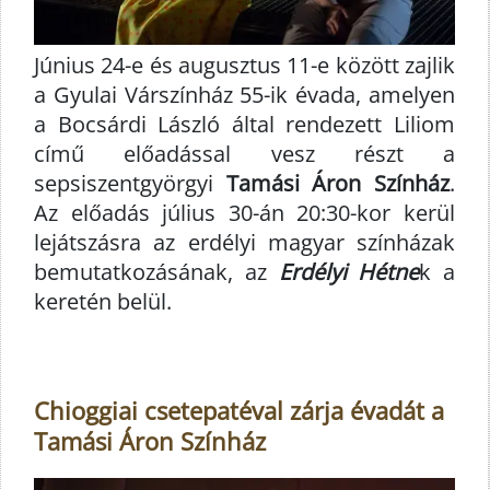
Június 24-e és augusztus 11-e között zajlik
a Gyulai Várszínház 55-ik évada, amelyen
a Bocsárdi László által rendezett Liliom
című előadással vesz részt a
sepsiszentgyörgyi
Tamási Áron Színház
.
Az előadás július 30-án 20:30-kor kerül
lejátszásra az erdélyi magyar színházak
bemutatkozásának, az
Erdélyi Hétne
k a
keretén belül.
Chioggiai csetepatéval zárja évadát a
Tamási Áron Színház