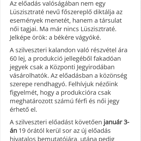
Az előadás valóságában nem egy
Lüszisztraté nevű főszereplő diktálja az
események menetét, hanem a társulat
női tagjai. Ma már nincs Lüszisztraté.
Jelképe örök: a békére vágyóké.
A szilveszteri kalandon való részvétel ára
60 lej, a produkció jellegéből fakadóan
jegyek csak a Központi Jegyirodában
vásárolhatók. Az előadásban a közönség
szerepe rendhagyó. Felhívjuk nézőink
figyelmét, hogy a produkcióra csak
meghatározott számú férfi és női jegy
érhető el.
A szilveszteri előadást követően
január 3-
án
19 órától kerül sor az új előadás
hivatalos bemutatójára, utána pedig