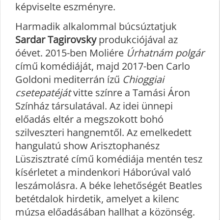
képviselte eszményre.
Harmadik alkalommal búcsúztatjuk
Sardar Tagirovsky
produkciójával az
óévet. 2015-ben Moliére
Úrhatnám polgár
című komédiáját, majd 2017-ben Carlo
Goldoni mediterrán ízű
Chioggiai
csetepatéját
vitte színre a Tamási Áron
Színház társulatával. Az idei ünnepi
előadás eltér a megszokott bohó
szilveszteri hangnemtől. Az emelkedett
hangulatú show Arisztophanész
Lüszisztraté című komédiája mentén tesz
kísérletet a mindenkori Háborúval való
leszámolásra. A béke lehetőségét Beatles
betétdalok hirdetik, amelyet a kilenc
múzsa előadásában hallhat a közönség.