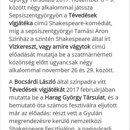
között négy alkalommal játssza
Sepsiszentgyörgyön a
Tévedések
vígjátéka
című Shakespeare-komédiát,
míg a sepsiszentgyörgyi Tamási Áron
Színház a szintén Shakespeare által írt
Vízkereszt, vagy amire vágytok
című
előadását mutatja be a szatmárnémeti
közönség előtt ugyancsak négy
alkalommal november 26 és 29. között.
A
Bocsárdi László
által színpadra vitt
Tévedések vígjátékát
2017 februárjában
mutatta be a
Harag György Társulat
, és a
bemutató óta számos fesztiválra eljutott
már az előadás: részt vett a Gyulán
megrendezésre kerülő nemzetközi
Shakespeare Fesztiválon, a nagyváradi