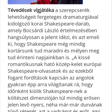
Tévedések vígjátéka
a szerepcserék
lehetőségeit fergeteges dramaturgiával
kidolgozó korai Shakespeare-darab,
amely Bocsárdi László értelmezésében
hangsúlyosan a jelent idézi, és azt emeli
ki, hogy Shakespeare még mindig
kortársunk tud maradni és mélyen meg
tud érinteni napjainkban is. „A kissé
romantikusnak ható közép-kelet európai
Shakespeare-olvasatok és az ezekből
fogant fordítások kapcsán az angolok
gyakran épp arra világítanak rá, hogy
időnként kiölik Shakespeare-nek a
költészet dimenzióján túl mindig erősen
jelen levő nyers, néha már-már durvának
tűnő rétegét, azt a vadságot és erőt, ami