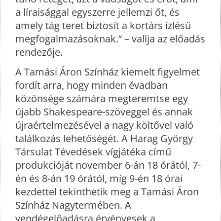
a líraisággal egyszerre jellemzi őt, és
amely tág teret biztosít a kortárs ízlésű
megfogalmazásoknak.” – vallja az előadás
rendezője.
A Tamási Áron Színház kiemelt figyelmet
fordít arra, hogy minden évadban
közönsége számára megteremtse egy
újabb Shakespeare-szöveggel és annak
újraértelmezésével a nagy költővel való
találkozás lehetőségét. A Harag György
Társulat Tévedések vígjátéka című
produkcióját november 6-án 18 órától, 7-
én és 8-án 19 órától, míg 9-én 18 órai
kezdettel tekinthetik meg a Tamási Áron
Színház Nagytermében. A
vendégelőadásra érvényesek a