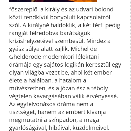
főszereplő, a király és az udvari bolond
közti rendkívül bonyolult kapcsolatról
szól. A királyné haldoklik, a két férfi pedig
rangját félredobva barátságuk
krízishelyzetével szembesül. Mindez a
gyász súlya alatt zajlik. Michel de
Ghelderode modernkori lélektani
drámája egy sajátos logikán keresztül egy
olyan világba vezet be, ahol két ember
élete a halálban, a hatalom a
művészetben, és a józan ész a téboly
végtelen kavargásában válik érvényessé.
Az egyfelvonásos dráma nem a
tisztséget, hanem az embert kívánja
megmutatni a színpadon, a maga
gyarlóságával, hibáival, küzdelmeivel.