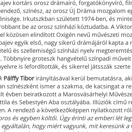
pajev kortárs orosz drámaíró, forgatókönyvíró, fi
 rendező, színész, az orosz Új Dráma mozgalom e
énisége. Irkutszkban született 1974-ben, és mint
robbant be az orosz színházi köztudatba. A Vikto
el közösen elindított Oxigén nevű művészeti mo
pajev egyik első, nagy sikerű drámájáról kapta a 
ételű és szellemiségű színházi nyelv megteremtés
t. Többnyire groteszk hangvételű színpadi műveit
yelvre is lefordították, és sikerrel játsszák szerte
k
Pálffy Tibor
irányításával kerül bemutatásra, aki
an színészként ismer a szakma, de kacsingat a re
múlt évben beiratkozott a Marosvásárhelyi Művész
tila és Sebestyén Aba osztályába. Illúziók című 
n. A rendező a következőképpen nyilatkozott ról
os és egyben költői. Úgy érinti az emberi lét le
s egyáltalán, hogy miért vagyunk, mit keresünk a 