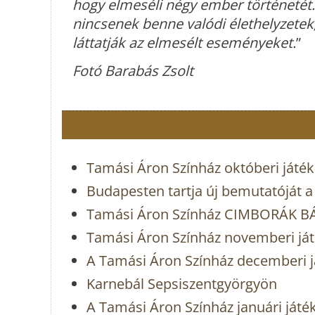
hogy elmeséli négy ember történetét.
nincsenek benne valódi élethelyzete
láttatják az elmesélt eseményeket.
”
Fotó Barabás Zsolt
Tamási Áron Színház októberi játé
Budapesten tartja új bemutatóját 
Tamási Áron Színház CIMBORÁK 
Tamási Áron Színház novemberi já
A Tamási Áron Színház decemberi j
Karnebál Sepsiszentgyörgyön
A Tamási Áron Színház januári játé