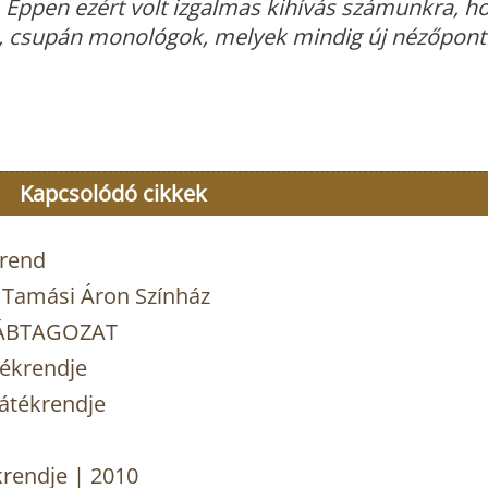
 Éppen ezért volt izgalmas kihívás számunkra, h
k, csupán monológok, melyek mindig új nézőpont
Kapcsolódó cikkek
krend
a Tamási Áron Színház
BÁBTAGOZAT
tékrendje
átékrendje
krendje | 2010