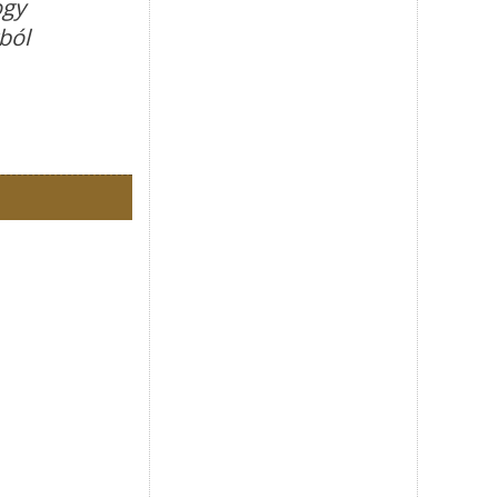
ogy
ból