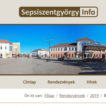
Címlap
Rendezvények
Hírek
Ön itt van:
Főlap
Rendezvények
2019
I