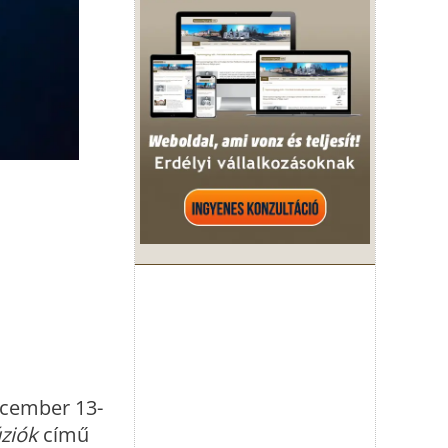
ecember 13-
úziók
című