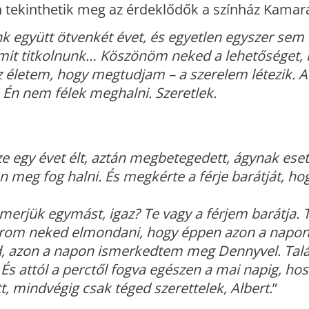
tekinthetik meg az érdeklődők a színház Kama
k együtt ötvenkét évet, és egyetlen egyszer sem 
it titkolnunk… Köszönöm neked a lehetőséget, 
az életem, hogy megtudjam – a szerelem létezik. 
t. Én nem félek meghalni. Szeretlek.
e egy évet élt, aztán megbetegedett, ágynak esett
meg fog halni. És megkérte a férje barátját, hogy
merjük egymást, igaz? Te vagy a férjem barátja. T
karom neked elmondani, hogy éppen azon a napon
d, azon a napon ismerkedtem meg Dennyvel. Talá
 És attól a perctől fogva egészen a mai napig, ho
, mindvégig csak téged szerettelek, Albert.
”