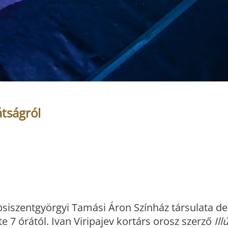
átságról
psiszentgyörgyi Tamási Áron Színház társulata d
 7 órától. Ivan Viripajev kortárs orosz szerző
Ill