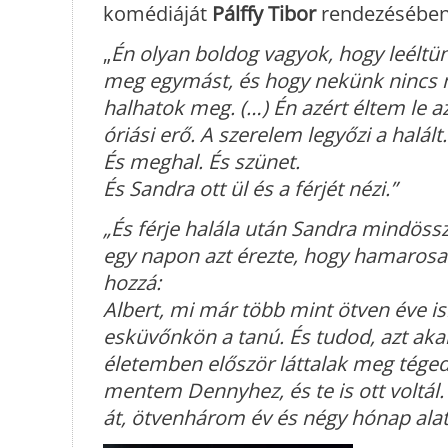
komédiáját
Pálffy Tibor
rendezésében 
„
Én olyan boldog vagyok, hogy leéltün
meg egymást, és hogy nekünk nincs m
halhatok meg. (…) Én azért éltem le 
óriási erő. A szerelem legyőzi a halál
És meghal. És szünet.
És Sandra ott ül és a férjét nézi.”
„És férje halála után Sandra mindössz
egy napon azt érezte, hogy hamarosan 
hozzá:
Albert, mi már több mint ötven éve is
esküvőnkön a tanú. És tudod, azt a
életemben először láttalak meg tége
mentem Dennyhez, és te is ott voltál.
át, ötvenhárom év és négy hónap alatt