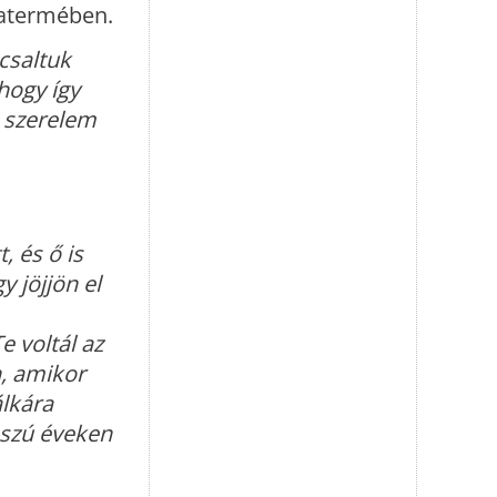
ratermében.
csaltuk
hogy így
A szerelem
, és ő is
 jöjjön el
e voltál az
, amikor
lkára
sszú éveken