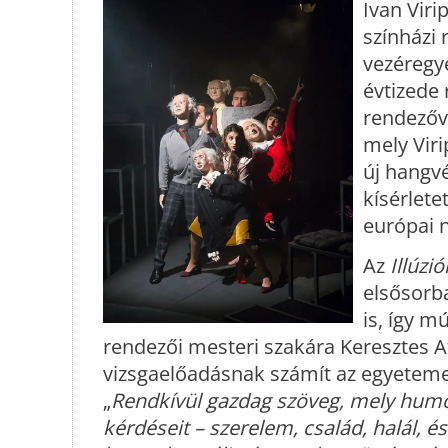
Ivan Viri
színházi
vezéregy
évtizede 
rendezőv
mely Viri
új hangv
kísérlete
európai n
Az
Illúzió
elsősorb
is, így 
rendezői mesteri szakára Keresztes At
vizsgaelőadásnak számít az egyeteme
„
Rendkívül gazdag szöveg, mely humor
kérdéseit – szerelem, család, halál, é