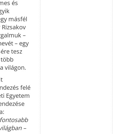
lmes és
gyik
egy másfél
r Rizsakov
zgalmuk –
nevét – egy
ére tesz
 több
 a világon.
t
ndezés felé
eti Egyetem
rendezése
a:
gfontosabb
világban –