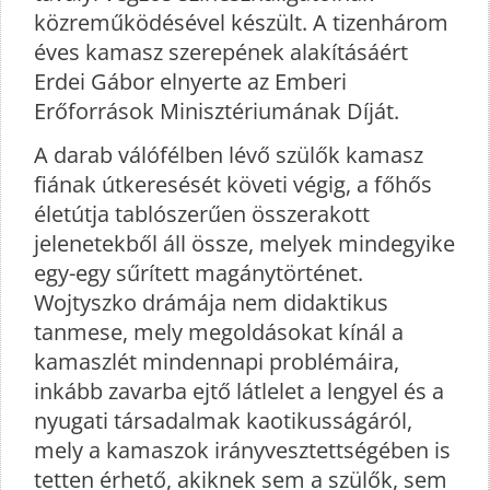
közreműködésével készült. A tizenhárom
éves kamasz szerepének alakításáért
Erdei Gábor elnyerte az Emberi
Erőforrások Minisztériumának Díját.
A darab válófélben lévő szülők kamasz
fiának útkeresését követi végig, a főhős
életútja tablószerűen összerakott
jelenetekből áll össze, melyek mindegyike
egy-egy sűrített magánytörténet.
Wojtyszko drámája nem didaktikus
tanmese, mely megoldásokat kínál a
kamaszlét mindennapi problémáira,
inkább zavarba ejtő látlelet a lengyel és a
nyugati társadalmak kaotikusságáról,
mely a kamaszok irányvesztettségében is
tetten érhető, akiknek sem a szülők, sem