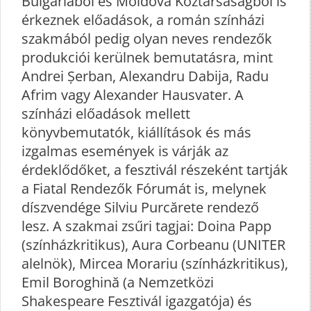
Bulgáriából és Moldova Köztársaságból is
érkeznek előadások, a román színházi
szakmából pedig olyan neves rendezők
produkciói kerülnek bemutatásra, mint
Andrei Șerban, Alexandru Dabija, Radu
Afrim vagy Alexander Hausvater. A
színházi előadások mellett
könyvbemutatók, kiállítások és más
izgalmas események is várják az
érdeklődőket, a fesztivál részeként tartják
a Fiatal Rendezők Fórumát is, melynek
díszvendége Silviu Purcărete rendező
lesz. A szakmai zsűri tagjai: Doina Papp
(színházkritikus), Aura Corbeanu (UNITER
alelnök), Mircea Morariu (színházkritikus),
Emil Boroghină (a Nemzetközi
Shakespeare Fesztivál igazgatója) és