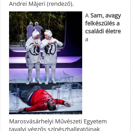
Andrei Măjeri (rendező).
A
Sam, avagy
felkészülés a
családi életre
a
Marosvásárhelyi Művészeti Egyetem
tavalyi végzős színészhallgatóinak