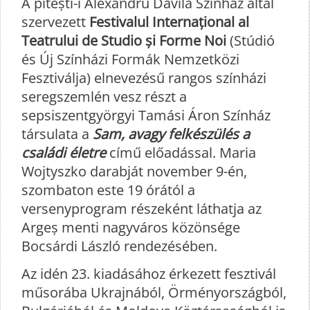
A pitești-i Alexandru Davila Színház által
szervezett
Festivalul Internațional al
Teatrului de Studio și Forme Noi
(Stúdió
és Új Színházi Formák Nemzetközi
Fesztiválja) elnevezésű rangos színházi
seregszemlén vesz részt a
sepsiszentgyörgyi Tamási Áron Színház
társulata a
Sam, avagy felkészülés a
családi életre
című előadással. Maria
Wojtyszko darabját november 9-én,
szombaton este 19 órától a
versenyprogram részeként láthatja az
Argeș menti nagyváros közönsége
Bocsárdi László rendezésében.
Az idén 23. kiadásához érkezett fesztivál
műsorába Ukrajnából, Örményországból,