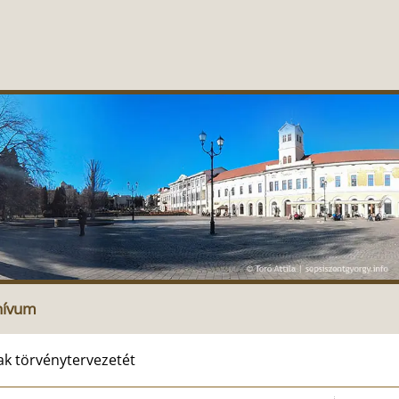
hívum
k törvénytervezetét