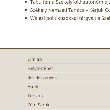
Tabu téma Székelyföld autonómiáj
Székely Nemzeti Tanács – Kérjük C
Walesi politikusokkal tárgyalt a S
Címlap
Helytörténet
Rendezvények
Hírek
Turizmus
Zöld Sarok