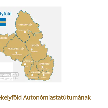
zékelyföld Autonómiastatútumának