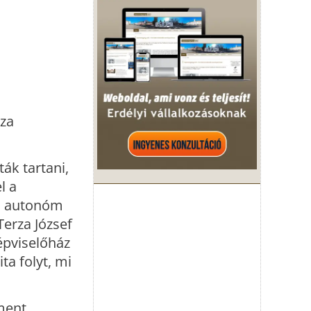
za
ák tartani,
l a
ld autonóm
erza József
épviselőház
ta folyt, mi
ment