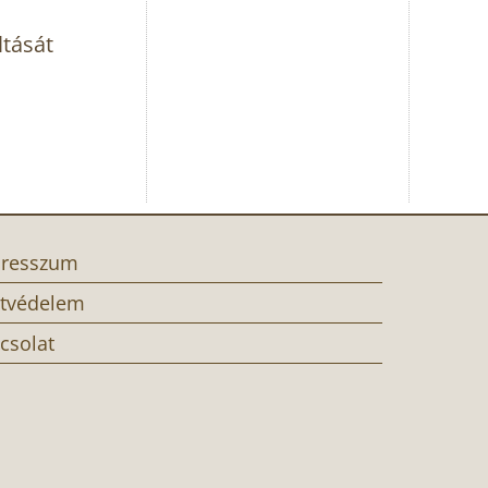
ltását
resszum
tvédelem
csolat