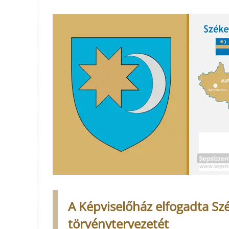
A Képviselőház elfogadta S
törvénytervezetét