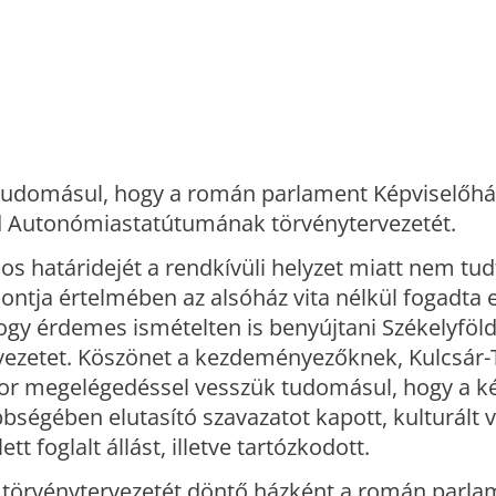
tudomásul, hogy a román parlament Képviselőhá
ld Autonómiastatútumának törvénytervezetét.
s határidejét a rendkívüli helyzet miatt nem tudt
ontja értelmében az alsóház vita nélkül fogadta e
hogy érdemes ismételten is benyújtani Székelyfö
vezetet. Köszönet a kezdeményezőknek, Kulcsár-T
kor megelégedéssel vesszük tudomásul, hogy a k
bségében elutasító szavazatot kapott, kulturált vi
t foglalt állást, illetve tartózkodott.
törvénytervezetét döntő házként a román parla