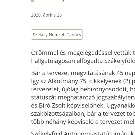
2020. április 28
Székely Nemzeti Tanács
Örömmel és megelégedéssel vettük 
hallgatólagosan elfogadta Székelyfö
Bár a tervezet megvitatásának 45 napo
így az Alkotmány 75. cikkelyének (2) p
tervezetet, újólag bebizonyosodott, 
státuszát meghatározó jogszabályter
és Bíró Zsolt képviselőnek. Ugyanak
szakbizottságaiban, bár a tervezet töb
több néhány képviselő a tervezet mellet
Székelyföld Autonómiastatútumának 