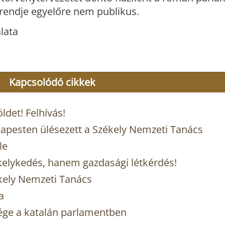
rendje egyelőre nem publikus.
lata
Kapcsolódó cikkek
det! Felhívás!
dapesten ülésezett a Székely Nemzeti Tanács
le
elykedés, hanem gazdasági létkérdés!
ékely Nemzeti Tanács
a
ége a katalán parlamentben