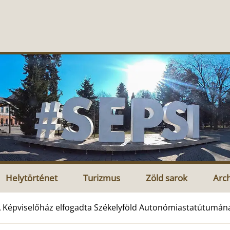
Helytörténet
Turizmus
Zöld sarok
Arc
 Képviselőház elfogadta Székelyföld Autonómiastatútumána