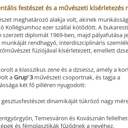
ális festészet és a művészeti kísérletezés
észet meghatározó alakja volt, akinek munkássá
ó Kollégiumhoz ezer szállal kötődött. A bukarest
szerzett diplomát 1969-ben, majd pályafutása j
 munkáját rendhagyó, interdiszciplináris szemlél
zőművészet fúziójával kísérletezett, emellett dzs
orolt a klasszikus zene és a dzsessz, amely a kor
volt a
Grup’ 3
művészeti csoportnak, és tagja a
sága két fő pilléren nyugodott:
a gesztusfestészet dinamikáját tükröző nagy mér
entgyörgyön, Temesváron és Kovásznán fellelhe
lképek és fémplasztikák fűződnek a nevéhez.