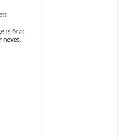
ett
 is őrzi:
r nevet.