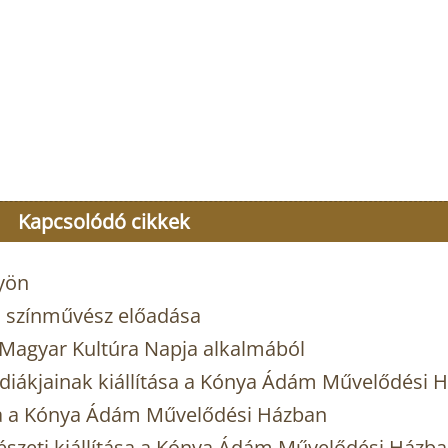
Kapcsolódó cikkek
gyön
ló színművész előadása
 Magyar Kultúra Napja alkalmából
diákjainak kiállítása a Kónya Ádám Művelődési 
ása a Kónya Ádám Művelődési Házban
tészeti kiállítása a Kónya Ádám Művelődési Házb