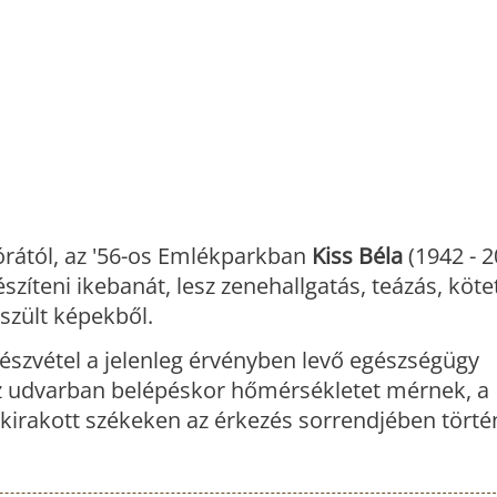
órától, az '56-os Emlékparkban
Kiss Béla
(1942 - 2
íteni ikebanát, lesz zenehallgatás, teázás, köte
szült képekből.
észvétel a jelenleg érvényben levő egészségügy
az udvarban belépéskor hőmérsékletet mérnek, a
 kirakott székeken az érkezés sorrendjében törté