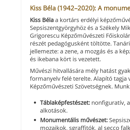
Kiss Béla (1942–2020): A monument
Kiss Béla
a kortárs erdélyi képzőműv
Sepsiszentgyörgyhöz és a Székely Mik
Grigorescu Képzőművészeti Főiskolán 
részét pedagógusként töltötte. Tanári
jellemezte: a zene, a mozgás és a kép
és ikebana kört is vezetett.
Művészi hitvallására mély hatást gyak
formanyelv felé terelte. Alapító tagja 
Képzőművészeti Szövetségnek. Munkás
Táblaképfestészet:
nonfiguratív, 
alkotások.
Monumentális művészet:
Sepsisz
mozaikok, sgraffitók, al secco fa