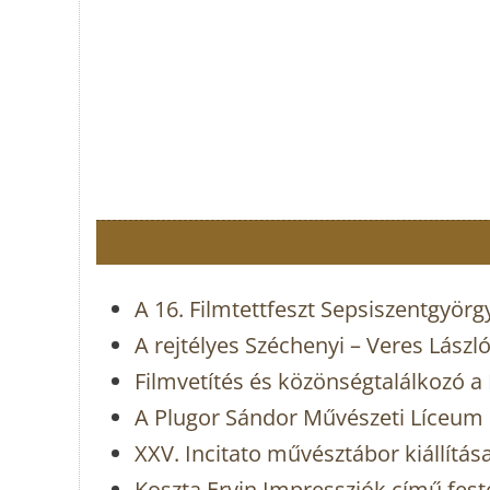
A 16. Filmtettfeszt Sepsiszentgyör
A rejtélyes Széchenyi – Veres Lász
Filmvetítés és közönségtalálkozó a
A Plugor Sándor Művészeti Líceum 
XXV. Incitato művésztábor kiállít
Koszta Ervin Impressziók című fes