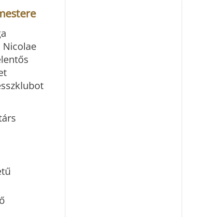
 mestere
ga
i Nicolae
elentős
et
esszklubot
társ
etű
tő