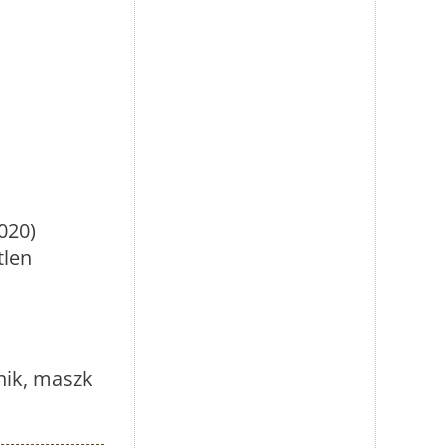
020)
tlen
nik, maszk