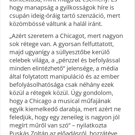
hogy manapság a gyilkosságok híre is
csupán ideig-óráig tartó szenzáció, mert
közömbössé váltunk a halál iránt.
„Azért szeretem a Chicagot, mert nagyon
sok rétege van. A gyorsan felfuttatott,
majd ugyanígy a süllyesztőbe kerülő
celebek világa, a „pénzzel és befolyással
minden elintézhető” jelensége, a média
által folytatott manipuláció és az ember
befolyásolhatósága csak néhány ezek
közül a rétegek közül. Úgy gondolom,
hogy a Chicago a musical műfajának
egyik kiemelkedő darabja, mert azért ne
feledjük, hogy egy zeneileg is nagyon jól
megírt műről van szó” – nyilatkozta
Puskás Zoltán az előadásról, hozzátéve,