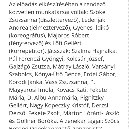
Az előadás elkészítésében a rendező
közvetlen munkatársai voltak: Szőke
Zsuzsanna (díszlettervező), Ledenjak
Andrea (jelmeztervező), Gyenes Ildikó
(koreográfus), Majoros Róbert
(fénytervező) és Lőfi Gellért
(korrepetitor). Játsszák: Szalma Hajnalka,
Pál Ferenczi Gyöngyi, Kolcsár József,
Gajzágó Zsuzsa, Mátray László, Varsányi
Szabolcs, Kónya-Ütő Bence, Erdei Gábor,
Korodi Janka, Vass Zsuzsanna, P.
Magyarosi Imola, Kovács Kati, Fekete
Mária, D. Albu Annamária, Pignitzky
Gellért, Nagy Kopeczky Kristóf, Derzsi
Dezső, Fekete Zsolt, Márton Lóránt-László
és Göllner Boróka. A zenekar tagjai: Szőcs
Botond (zenekarvezető, zongorista),