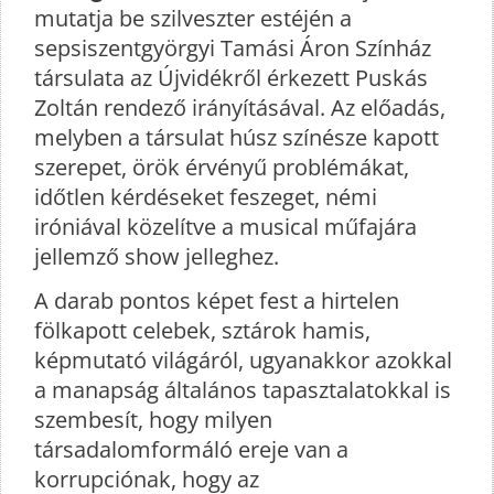
mutatja be szilveszter estéjén a
sepsiszentgyörgyi Tamási Áron Színház
társulata az Újvidékről érkezett Puskás
Zoltán rendező irányításával. Az előadás,
melyben a társulat húsz színésze kapott
szerepet, örök érvényű problémákat,
időtlen kérdéseket feszeget, némi
iróniával közelítve a musical műfajára
jellemző show jelleghez.
A darab pontos képet fest a hirtelen
fölkapott celebek, sztárok hamis,
képmutató világáról, ugyanakkor azokkal
a manapság általános tapasztalatokkal is
szembesít, hogy milyen
társadalomformáló ereje van a
korrupciónak, hogy az