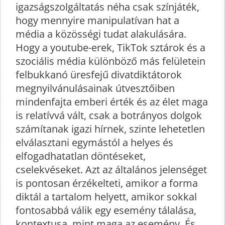
igazságszolgáltatás néha csak színjáték,
hogy mennyire manipulatívan hat a
média a közösségi tudat alakulására.
Hogy a youtube-erek, TikTok sztárok és a
szociális média különböző más felületein
felbukkanó üresfejű divatdiktátorok
megnyilvánulásainak útvesztőiben
mindenfajta emberi érték és az élet maga
is relatívvá vált, csak a botrányos dolgok
számítanak igazi hírnek, szinte lehetetlen
elválasztani egymástól a helyes és
elfogadhatatlan döntéseket,
cselekvéseket. Azt az általános jelenséget
is pontosan érzékelteti, amikor a forma
diktál a tartalom helyett, amikor sokkal
fontosabbá válik egy esemény tálalása,
kontextusa, mint maga az esemény. És