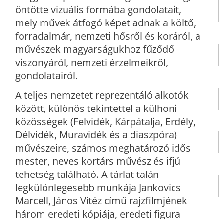
öntötte vizuális formába gondolatait,
mely művek átfogó képet adnak a költő,
forradalmár, nemzeti hősről és koráról, a
művészek magyarságukhoz fűződő
viszonyáról, nemzeti érzelmeikről,
gondolatairól.
A teljes nemzetet reprezentáló alkotók
között, különös tekintettel a külhoni
közösségek (Felvidék, Kárpátalja, Erdély,
Délvidék, Muravidék és a diaszpóra)
művészeire, számos meghatározó idős
mester, neves kortárs művész és ifjú
tehetség található. A tárlat talán
legkülönlegesebb munkája Jankovics
Marcell, János Vitéz című rajzfilmjének
három eredeti kópiája, eredeti figura