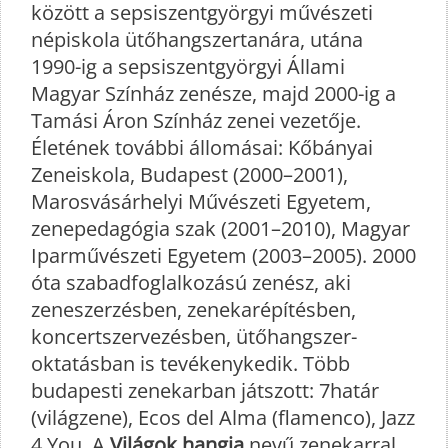
között a sepsiszentgyörgyi művészeti
népiskola ütőhangszertanára, utána
1990-ig a sepsiszentgyörgyi Állami
Magyar Színház zenésze, majd 2000-ig a
Tamási Áron Színház zenei vezetője.
Életének további állomásai: Kőbányai
Zeneiskola, Budapest (2000–2001),
Marosvásárhelyi Művészeti Egyetem,
zenepedagógia szak (2001–2010), Magyar
Iparművészeti Egyetem (2003–2005). 2000
óta szabadfoglalkozású zenész, aki
zeneszerzésben, zenekarépítésben,
koncertszervezésben, ütőhangszer-
oktatásban is tevékenykedik. Több
budapesti zenekarban játszott: 7határ
(világzene), Ecos del Alma (flamenco), Jazz
4 You. A
Világok hangja
nevű zenekarral