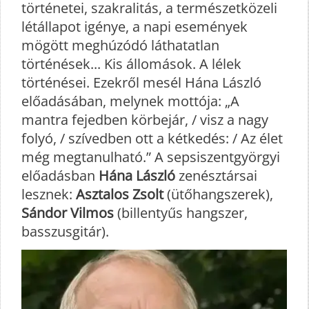
történetei, szakralitás, a természetközeli
létállapot igénye, a napi események
mögött meghúzódó láthatatlan
történések... Kis állomások. A lélek
történései. Ezekről mesél Hána László
előadásában, melynek mottója: „A
mantra fejedben körbejár, / visz a nagy
folyó, / szívedben ott a kétkedés: / Az élet
még megtanulható.” A sepsiszentgyörgyi
előadásban
Hána László
zenésztársai
lesznek:
Asztalos Zsolt
(ütőhangszerek),
Sándor Vilmos
(billentyűs hangszer,
basszusgitár).