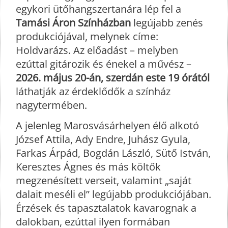
egykori ütőhangszertanára lép fel a
Tamási Áron Színházban
legújabb zenés
produkciójával, melynek címe:
Holdvarázs. Az előadást – melyben
ezúttal gitározik és énekel a művész –
2026. május 20-án, szerdán este 19 órától
láthatják az érdeklődők a színház
nagytermében.
A jelenleg Marosvásárhelyen élő alkotó
József Attila, Ady Endre, Juhász Gyula,
Farkas Árpád, Bogdán László, Sütő István,
Keresztes Ágnes és más költők
megzenésített verseit, valamint „saját
dalait meséli el” legújabb produkciójában.
Érzések és tapasztalatok kavarognak a
dalokban, ezúttal ilyen formában