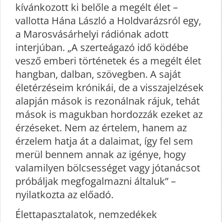
kívánkozott ki belőle a megélt élet –
vallotta Hána László a Holdvarázsról egy,
a Marosvásárhelyi rádiónak adott
interjúban. „A szerteágazó idő ködébe
vesző emberi történetek és a megélt élet
hangban, dalban, szövegben. A saját
életérzéseim krónikái, de a visszajelzések
alapján mások is rezonálnak rájuk, tehát
mások is magukban hordozzák ezeket az
érzéseket. Nem az értelem, hanem az
érzelem hatja át a dalaimat, így fel sem
merül bennem annak az igénye, hogy
valamilyen bölcsességet vagy jótanácsot
próbáljak megfogalmazni általuk” –
nyilatkozta az előadó.
Élettapasztalatok, nemzedékek