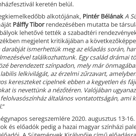
házfesztivál keretén belül.
 legkiemelkedőbb alkotójának,
Pintér Bélának
A S
áját
Pálffy Tibor
rendezésében mutatta be társu
abályok lehetővé tették a szabadtéri rendezvénye
zékben megjelent kritikájában a következőképp
 darabját ismerhettük meg az előadás során, h
elmezésével találkozhattunk. Egy család drámai t
 közé berendezett színpadon, mely már önmagába
abilis lelkivilágát, az érzelmi zűrzavart, amelyben
os kereszteket cipelnek ebben a kegyetlen és fá
sokat is nevettünk a nézőtéren. Valójában ugyana
a felolvasószínház általános vontatottságán, ami k
.
”
égynapos seregszemlére 2020. augusztus 13-16. 
tok és előadók pedig a hazai magyar színházi pal
előadói. A Sütemények Királynője című előadásra