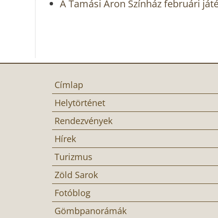
A Tamási Áron Színház februári ját
Címlap
Helytörténet
Rendezvények
Hírek
Turizmus
Zöld Sarok
Fotóblog
Gömbpanorámák