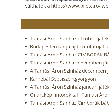
válthatók a
https://www.bilete.ro/
web
Tamási Áron Színház októberi játé
Budapesten tartja új bemutatóját 
Tamási Áron Színház CIMBORÁK 
Tamási Áron Színház novemberi já
A Tamási Áron Színház decemberi j
Karnebál Sepsiszentgyörgyön
A Tamási Áron Színház januári játé
Önarckép fintorokkal - Tamási Áro
Tamási Áron Színház Cimborák báb