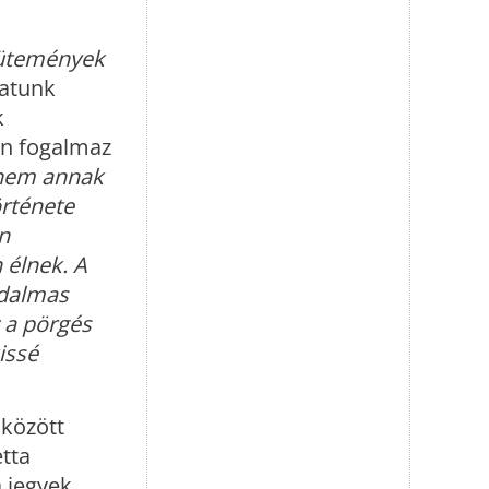
ütemények
latunk
k
en fogalmaz
anem annak
örténete
n
 élnek. A
jdalmas
z a pörgés
issé
között
etta
 jegyek