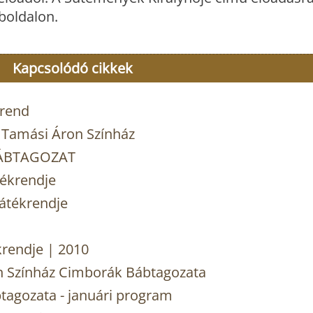
oldalon.
Kapcsolódó cikkek
krend
a Tamási Áron Színház
BÁBTAGOZAT
tékrendje
átékrendje
krendje | 2010
n Színház Cimborák Bábtagozata
tagozata - januári program