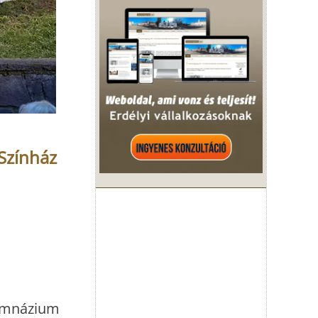
 Színház
gimnázium