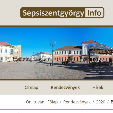
Címlap
Rendezvények
Hírek
Ön itt van:
Főlap
Rendezvények
2020
B