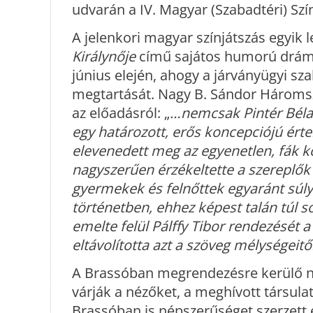
udvarán a IV. Magyar (Szabadtéri) Szín
A jelenkori magyar színjátszás egyik
Királynője
című sajátos humorú drám
június elején, ahogy a járványügyi sz
megtartását. Nagy B. Sándor Hároms
az előadásról: „
…nemcsak Pintér Béla
egy határozott, erős koncepciójú ért
elevenedett meg az egyenetlen, fák
nagyszerűen érzékeltette a szereplők l
gyermekek és felnőttek egyaránt súly
történetben, ehhez képest talán túl 
emelte felül Pálffy Tibor rendezését 
eltávolította azt a szöveg mélységeitől
A Brassóban megrendezésre kerülő n
várják a nézőket, a meghívott társula
Brassóban is népszerűséget szerzett 