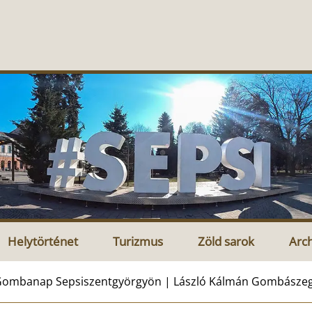
Helytörténet
Turizmus
Zöld sarok
Arc
ombanap Sepsiszentgyörgyön | László Kálmán Gombászeg