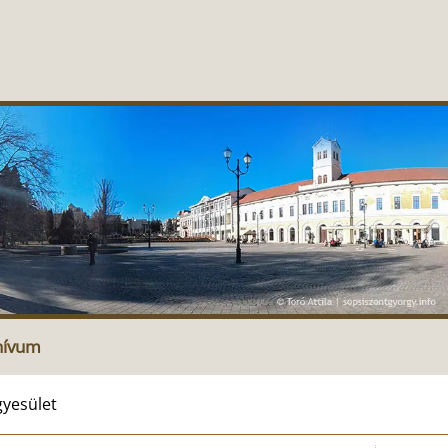
hívum
yesület