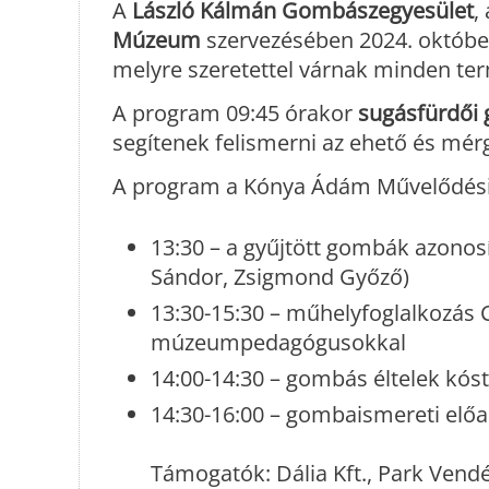
A
László Kálmán Gombászegyesület
,
Múzeum
szervezésében 2024. októb
melyre szeretettel várnak minden te
A program 09:45 órakor
sugásfürdői
segítenek felismerni az ehető és mé
A program a Kónya Ádám Művelődési 
​13:30 – a gyűjtött gombák azonos
Sándor, Zsigmond Győző)
​13:30-15:30 – műhelyfoglalkozás 
múzeumpedagógusokkal
​14:00-14:30 – gombás éltelek kós
​14:30-16:00 – gombaismereti elő
Támogatók: Dália Kft., Park Vendé