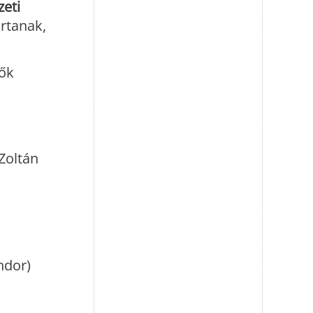
eti
rtanak,
tők
Zoltán
ndor)