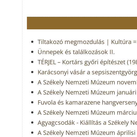
Tiltakozó megmozdulás | Kultúra = m
Ünnepek és találkozások II.
TÉRJEL – Kortárs győri építészet (1
Karácsonyi vásár a sepsiszentgyö
A Székely Nemzeti Múzeum novembe
A Székely Nemzeti Múzeum januári k
Fuvola és kamarazene hangversen
A Székely Nemzeti Múzeum márciu
Agyagcsodák - Kiállítás a Székel
A Székely Nemzeti Múzeum áprilisi