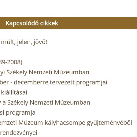
Kapcsolódó cikkek
últ, jelen, jövő!
989-2008)
rgyi Székely Nemzeti Múzeumban
r - decemberre tervezett programjai
iállításai
y a Székely Nemzeti Múzeumban
si programja
y Nemzeti Múzeum kályhacsempe gyűjteményéből
 rendezvényei