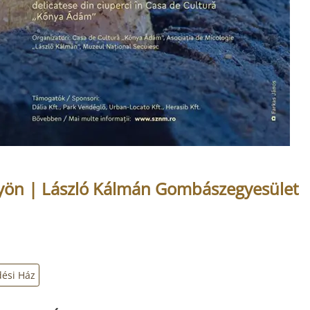
ön | László Kálmán Gombászegyesület
ési Ház