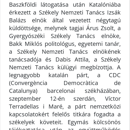
Baszkföldi látogatása után Katalóniába
érkezett a Székely Nemzeti Tanács Izsák
Balázs elnök által vezetett négytagú
küldöttsége, melynek tagjai Árus Zsolt, a
Gyergyószéki Székely Tanács elnöke,
Bakk Miklós politológus, egyetemi tanár,
a Székely Nemzeti Tanács elnökének
tanácsadója és Dabis Attila, a Székely
Nemzeti Tanács külügyi megbízottja. A
legnagyobb katalán párt, a CDC
(Convergència Democràtica de
Catalunya) barcelonai székházában,
szeptember 12-én szerdán, Víctor
Terradellas i Maré, a párt nemzetközi
kapcsolatokért felelős titkára fogadta a
székelyek követeit. Egymás kölcsönös
tájékoztatása után az együttműködés