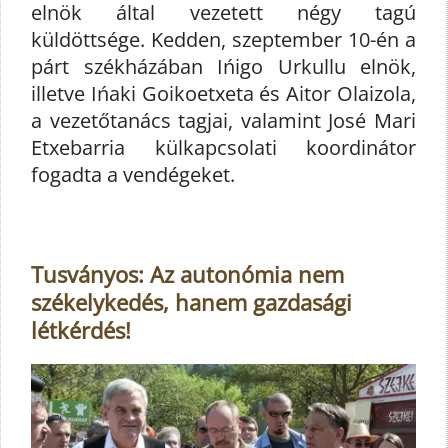
elnök által vezetett négy tagú
küldöttsége. Kedden, szeptember 10-én a
párt székházában Ińigo Urkullu elnök,
illetve Ińaki Goikoetxeta és Aitor Olaizola,
a vezetőtanács tagjai, valamint José Mari
Etxebarria külkapcsolati koordinátor
fogadta a vendégeket.
Tusványos: Az autonómia nem
székelykedés, hanem gazdasági
létkérdés!