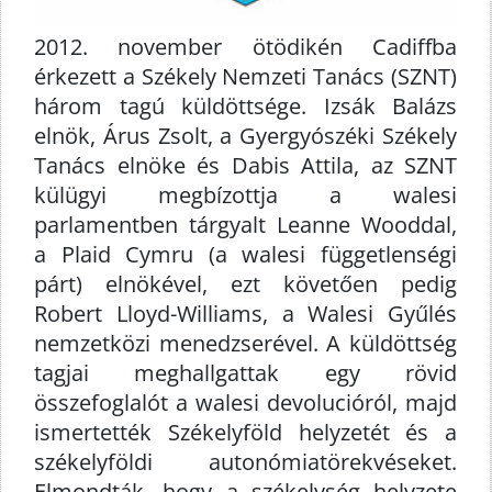
2012. november ötödikén Cadiffba
érkezett a Székely Nemzeti Tanács (SZNT)
három tagú küldöttsége. Izsák Balázs
elnök, Árus Zsolt, a Gyergyószéki Székely
Tanács elnöke és Dabis Attila, az SZNT
külügyi megbízottja a walesi
parlamentben tárgyalt Leanne Wooddal,
a Plaid Cymru (a walesi függetlenségi
párt) elnökével, ezt követően pedig
Robert Lloyd-Williams, a Walesi Gyűlés
nemzetközi menedzserével. A küldöttség
tagjai meghallgattak egy rövid
összefoglalót a walesi devolucióról, majd
ismertették Székelyföld helyzetét és a
székelyföldi autonómiatörekvéseket.
Elmondták, hogy a székelység helyzete