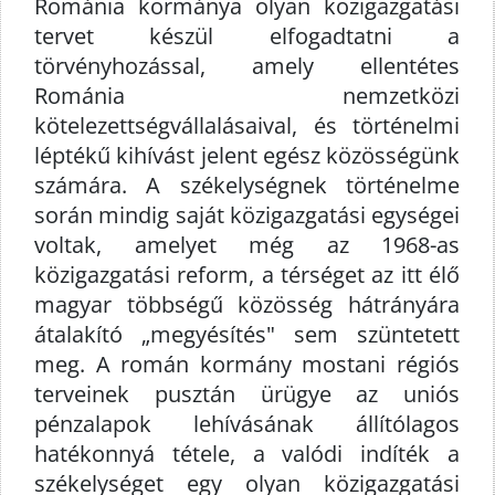
Románia kormánya olyan közigazgatási
tervet készül elfogadtatni a
törvényhozással, amely ellentétes
Románia nemzetközi
kötelezettségvállalásaival, és történelmi
léptékű kihívást jelent egész közösségünk
számára. A székelységnek történelme
során mindig saját közigazgatási egységei
voltak, amelyet még az 1968-as
közigazgatási reform, a térséget az itt élő
magyar többségű közösség hátrányára
átalakító „megyésítés" sem szüntetett
meg. A román kormány mostani régiós
terveinek pusztán ürügye az uniós
pénzalapok lehívásának állítólagos
hatékonnyá tétele, a valódi indíték a
székelységet egy olyan közigazgatási